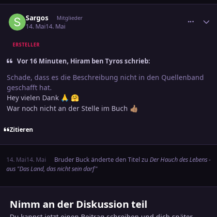
comment_3885410
Ersteller-Statistik
Sargos
Mitglieder
14. Mai
14. Mai
ERSTELLER
Vor 16 Minuten, Hiram ben Tyros schrieb:
Schade, dass es die Beschreibung nicht in den Quellenband
geschafft hat.
Hey vielen Dank
🙏
🤗
War noch nicht an der Stelle im Buch
👍🏽
Zitieren
14. Mai
14. Mai
Bruder Buck
änderte den Titel zu
Der Hauch des Lebens -
aus "Das Land, das nicht sein darf"
Nimm an der Diskussion teil
Du kannst jetzt einen Beitrag schreiben und dich später