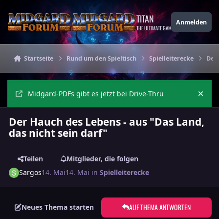
Zu Inhalt springen
TITAN
Anmelden
THE ULTIMATE GAMING THEME
Startseite
Rund um den Spieltisch
Spielleiterecke
Der 
Midgard-PDFs gibt es jetzt bei Drive-Thru
Ankü
Der Hauch des Lebens - aus "Das Land,
das nicht sein darf"
Teilen
Mitglieder, die folgen
Sargos
14. Mai
14. Mai
in
Spielleiterecke
AUF THEMA ANTWORTEN
Neues Thema starten