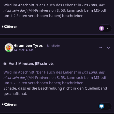
Wird im Abschnitt "Der Hauch des Lebens" in
Das Land, das
nicht sein darf
(M4-Printversion S. 53, kann sich beim M5-pdf
um 1-2 Seiten verschoben haben) beschrieben.
Zitieren
2
comment_3885406
Ersteller-Statistik
Hiram ben Tyros
Mitglieder
14. Mai
14. Mai
Vor 3 Minuten, JEF schrieb:
Wird im Abschnitt "Der Hauch des Lebens" in
Das Land, das
nicht sein darf
(M4-Printversion S. 53, kann sich beim M5-pdf
um 1-2 Seiten verschoben haben) beschrieben.
Schade, dass es die Beschreibung nicht in den Quellenband
geschafft hat.
Zitieren
3