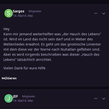
comment_3885321
Ersteller-Statistik
Sargos
Mitglieder
14. Mai
14. Mai
Hey
Kann mir jemand weiterhelfen was „der Hauch des Lebens“
ist. Wird im Land das nicht sein darf und in Weber des
Weltenliedes erwähnt. Es geht um das gnomische Linientor
mit dem diese vor der Norne nach Nuhatlan geflohen sind.
Aber es wird nirgends beschrieben was dieser „Hauch des
Lebens“ tatsächlich anrichtet.
Vielen Dank für eure Hilfe
Zitieren
comment_3885405
Ersteller-Statistik
JEF
Mitglieder
14. Mai
14. Mai