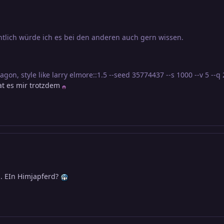
igentlich würde ich es bei den anderen auch gern wissen.
gon, style like larry elmore::1.5 --seed 35774437 --s 1000 --v 5 --q 
at es mir trotzdem
. EIn Himjapferd?