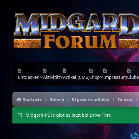
Zu Inhalt springen
Entdecken
Aktivität
Artikel (CMS)
Shop
Impressum
Clubs
Startseite
Galerie
KI generierte Bilder
Fantasy
Midgard-PDFs gibt es jetzt bei Drive-Thru