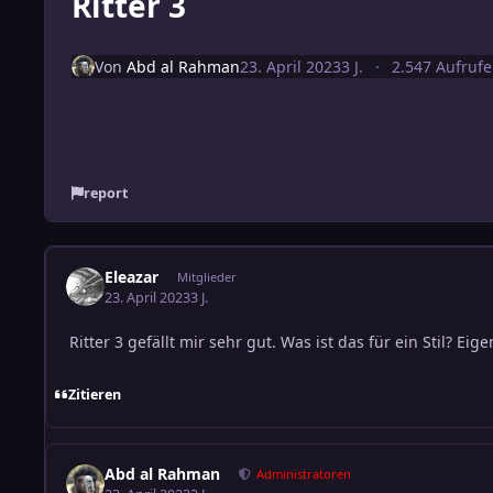
Ritter 3
Von
Abd al Rahman
23. April 2023
3 J.
2.547 Aufrufe
report
Eleazar
Mitglieder
23. April 2023
3 J.
Ritter 3 gefällt mir sehr gut. Was ist das für ein Stil? E
Zitieren
Abd al Rahman
Administratoren