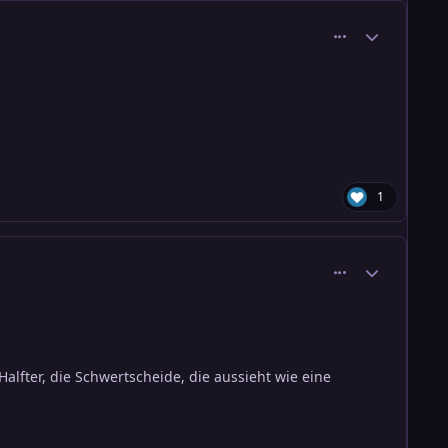
comment_44
Ersteller-Stati
1
comment_47
Ersteller-Stati
lfter, die Schwertscheide, die aussieht wie eine