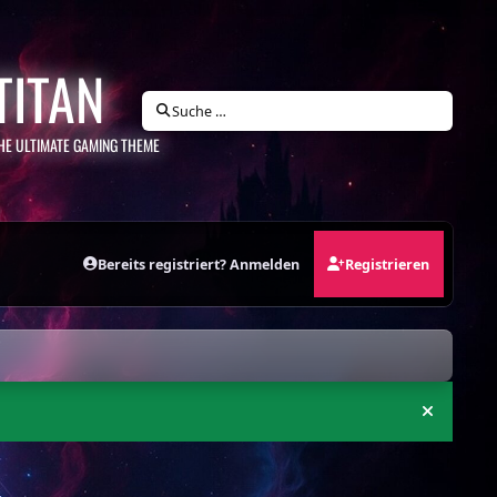
TITAN
Suche …
HE ULTIMATE GAMING THEME
Bereits registriert? Anmelden
Registrieren
Ankündi