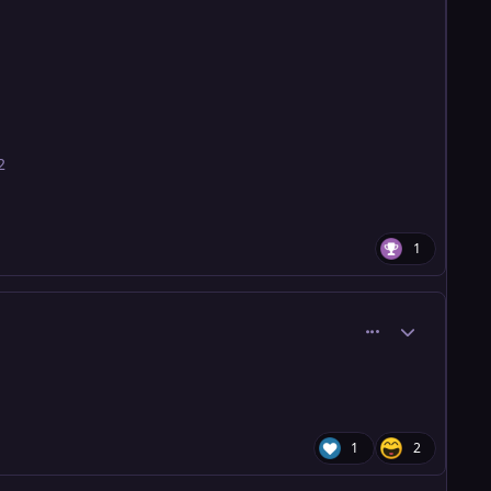
2
1
comment_43
Ersteller-Stati
1
2