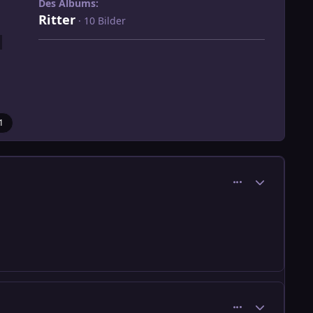
Des Albums:
Ritter
· 10 Bilder
1
comment_39
Ersteller-Stati
comment_40
Ersteller-Stati