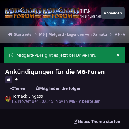
Zu Inhalt springen
TITAN
Anmelden
THE ULTIMATE GAMING THEME
Startseite
M6 | Midgard - Legenden von Damatu
M6 - Ab
Midgard-PDFs gibt es jetzt bei Drive-Thru
Ankü
Ankündigungen für die M6-Foren
Teilen
Mitglieder, die folgen
Hornack Lingess
15. November 2025
15. Nov
in
M6 - Abenteuer
Neues Thema starten