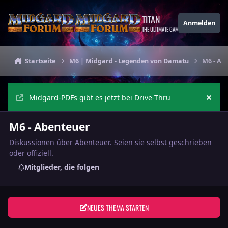
Zu Inhalt springen
TITAN
Anmelden
THE ULTIMATE GAMING THEME
Startseite
M6 | Midgard - Legenden von Damatu
M6 - Ab
Midgard-PDFs gibt es jetzt bei Drive-Thru
Ankü
M6 - Abenteuer
Diskussionen über Abenteuer. Seien sie selbst geschrieben
oder offiziell.
Mitglieder, die folgen
NEUES THEMA STARTEN