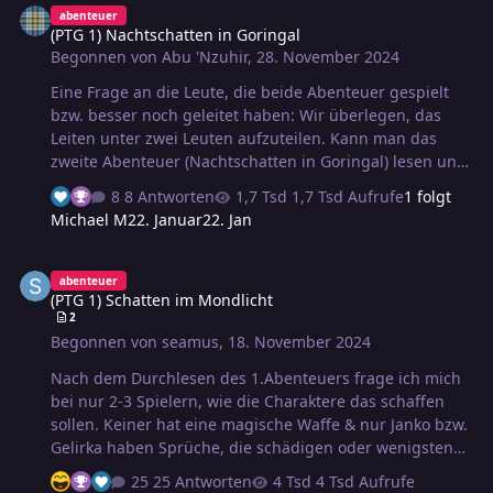
abenteuer
(PTG 1) Nachtschatten in Goringal
Begonnen von
Abu 'Nzuhir
,
28. November 2024
Eine Frage an die Leute, die beide Abenteuer gespielt
bzw. besser noch geleitet haben: Wir überlegen, das
Leiten unter zwei Leuten aufzuteilen. Kann man das
zweite Abenteuer (Nachtschatten in Goringal) lesen und
verstehen, wenn man das erste Abenteuer noch nicht
8 Antworten
1,7 Tsd Aufrufe
1 folgt
gespielt hat? Und erfährt man beim Lesen Dinge, die
Michael M
22. Januar
22. Jan
einem den Spielspaß am ersten Abenteuer nehmen
könnten, weil bestimmte Dinge vorweg genommen
(PTG 1) Schatten im Mondlicht
werden?
abenteuer
(PTG 1) Schatten im Mondlicht
2
Begonnen von
seamus
,
18. November 2024
Nach dem Durchlesen des 1.Abenteuers frage ich mich
bei nur 2-3 Spielern, wie die Charaktere das schaffen
sollen. Keiner hat eine magische Waffe & nur Janko bzw.
Gelirka haben Sprüche, die schädigen oder wenigstens
hindern (Sumpfboden) können. Ergo mind. 1 davon
25 Antworten
4 Tsd Aufrufe