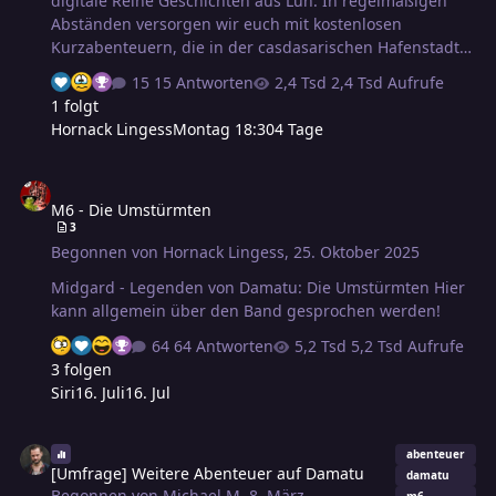
digitale Reihe Geschichten aus Lun. In regelmäßigen
Abständen versorgen wir euch mit kostenlosen
Kurzabenteuern, die in der casdasarischen Hafenstadt
Lun spielen oder ihren Anfang nehmen. Mit den
15 Antworten
2,4 Tsd Aufrufe
Abenteuern dieser Reihe könnt ihr die Stadt der Künste
1 folgt
aus Die Umstürmten weiter bespielen – sei es mit den
Hornack Lingess
Montag 18:30
4 Tage
vorgefertigten oder eigenen Spielfiguren. Den Auftakt
macht das heute auf Pegasus Digital erscheindende Ein
M6 - Die Umstürmten
Himmel aus Glas von mir, in dem ihr euch auf die Spur
M6 - Die Umstürmten
eines verschwundenen Malers begebt. Noch vor
3
Weihnachten soll Tiefschwarze Tätowierungen von
Begonnen von
Hornack Lingess
,
25. Oktober 2025
Jessica Albert folgen. Ab Januar wird die Reihe mit
weiteren Aben…
Midgard - Legenden von Damatu: Die Umstürmten Hier
kann allgemein über den Band gesprochen werden!
64 Antworten
5,2 Tsd Aufrufe
3 folgen
Siri
16. Juli
16. Jul
[Umfrage] Weitere Abenteuer auf Damatu
abenteuer
[Umfrage] Weitere Abenteuer auf Damatu
damatu
Begonnen von
Michael M
,
8. März