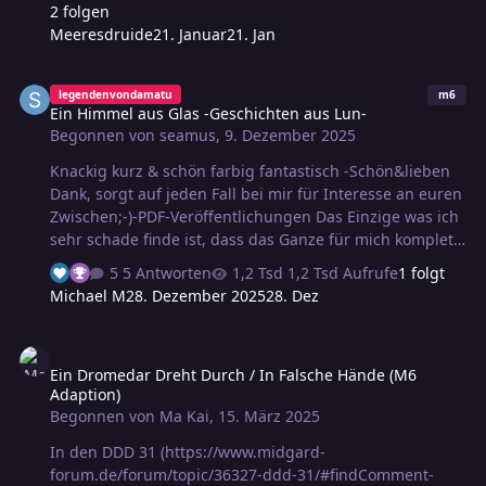
muss wohl dabei sein (mal von der Priesterin
2 folgen
abgesehen;-) und zwar Janko)
Meeresdruide
21. Januar
21. Jan
Ein Himmel aus Glas -Geschichten aus Lun-
legendenvondamatu
m6
Ein Himmel aus Glas -Geschichten aus Lun-
Begonnen von
seamus
,
9. Dezember 2025
Knackig kurz & schön farbig fantastisch -Schön&lieben
Dank, sorgt auf jeden Fall bei mir für Interesse an euren
Zwischen;-)-PDF-Veröffentlichungen Das Einzige was ich
sehr schade finde ist, dass das Ganze für mich komplett
um Alaria aufgebaut wurde, daher lieben Dank für die
5 Antworten
1,2 Tsd Aufrufe
1 folgt
Ideen, wie man ohne sie klarkommen kann (rechte
Michael M
28. Dezember 2025
28. Dez
Spalte S.4). Für die volle Erfahrung ist sicherlich der
2.Vorschlag notwendig (oder mind. 1 Spielfigur findet
Ein Dromedar Dreht Durch / In Falsche Hände (M6 Adaption)
eine Spiegelscherbe in Ereignissen vor dem Abenteuer).
Ein Dromedar Dreht Durch / In Falsche Hände (M6
Plant ihr direkt auch ein PDF ein, wo diese Bruchstücke
Adaption)
an Informationen -Glasscherbe, Gottheit(en) &
Begonnen von
Ma Kai
,
15. März 2025
Verehrer/Jäger, Schmugglerin- gesammelt sind oder
muss man sich so etwas aus…
In den DDD 31 (https://www.midgard-
forum.de/forum/topic/36327-ddd-31/#findComment-