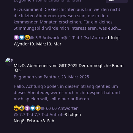
m6
Hi zusammen! Die Geschichten aus Lun werden nicht
die letzten Abenteuer gewesen sein, die in den
kommenden Monaten erscheinen. Für ein kleines
Stimmungsbild würde mich interessieren, was euch
interessieren würde. Und ja, es gibt auch andere
3 Antworten
1 Tsd Aufrufe
1 folgt
legitime Antworten, aber ich wollte es bewusst etwas
Wyndor
10. März
10. Mär
eingrenzen. Aber wenn etwas fehlt, nennt es gerne.
Danke! 💚
MLvD: Abenteuer vom GRT 2025 Der unmögliche Baum
MLvD: Abenteuer vom GRT 2025 Der unmögliche Baum
3
Begonnen von
Panther
,
23. März 2025
Hallo, Achtung Spoiler, in diesem Strang geht es um
dieses Abenteuer, wer es noch nicht gespielt hat und
noch spielen will, sollte hier aufhören
60 Antworten
7,7 Tsd Aufrufe
3 folgen
Noq
8. Februar
8. Feb
(PTG 1) Nachtschatten in Goringal