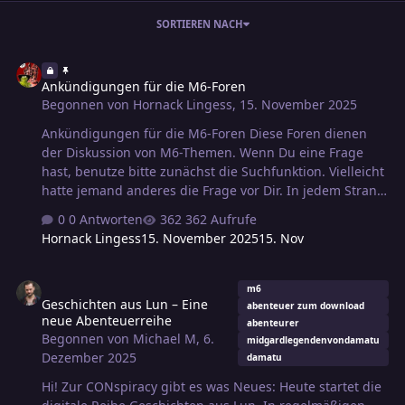
SORTIEREN NACH
Ankündigungen für die M6-Foren
Ankündigungen für die M6-Foren
Begonnen von
Hornack Lingess
,
15. November 2025
Ankündigungen für die M6-Foren Diese Foren dienen
der Diskussion von M6-Themen. Wenn Du eine Frage
hast, benutze bitte zunächst die Suchfunktion. Vielleicht
hatte jemand anderes die Frage vor Dir. In jedem Strang
wird nur eine Frage / ein Thema behandelt. Je präziser
0 Antworten
362 Aufrufe
Du diese Frage / das Thema formulierst desto einfacher
Hornack Lingess
15. November 2025
15. Nov
kann man darauf antworten. Bitte überlege Dir, in
welchem Unterforum Du ein Thema eröffnest: - In den
Geschichten aus Lun – Eine neue Abenteuerreihe
Regelforen interessiert die aktuelle Auslegung der M6-
m6
Geschichten aus Lun – Eine
Regeln. - Vergleiche der verschiedenen Midgard-
abenteuer zum download
neue Abenteuerreihe
Editionen können im Unterforum "Der Übergang nach
abenteurer
Begonnen von
Michael M
,
6.
midgardlegendenvondamatu
M6" diskutiert werden. Bleib bitte beim Thema und
Dezember 2025
damatu
komm nicht vom Hölzchen auf's Stöckchen! Wenn sich
au…
Hi! Zur CONspiracy gibt es was Neues: Heute startet die