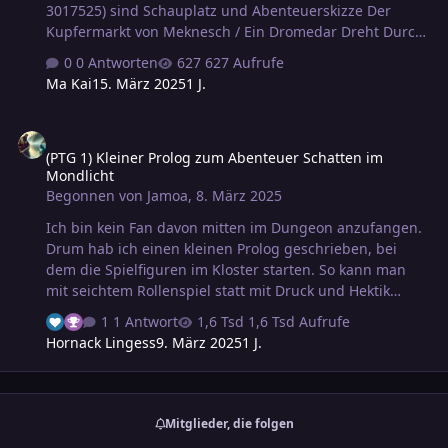
3017525) sind Schauplatz und Abenteuerskizze Der
Kupfermarkt von Meknesch / Ein Dromedar Dreht Durch
/ In Falsche Hände erschienen. Nachdem ich dieses
0 Antworten
627 Aufrufe
bereits auf Wildenstein unter den Regeln des gerade
Ma Kai
15. März 2025
1 J.
erschienenen M6-PTG geleitet hatte, habe ich nun eine
Konvertierung formal aufgeschrieben. Wer die DDD-
(PTG 1) Kleiner Prolog zum Abenteuer Schatten im Mondlicht
Ausgabe hat und sich an M6 versuchen möchte, ist
(PTG 1) Kleiner Prolog zum Abenteuer Schatten im
herzlich dazu eingeladen; über Berichte und Reaktionen
Mondlicht
würde ich mich freuen. 2025 01 Dromedar M6.pdf
Begonnen von
Jamoa
,
8. März 2025
Ich bin kein Fan davon mitten im Dungeon anzufangen.
Drum hab ich einen kleinen Prolog geschrieben, bei
dem die Spielfiguren im Kloster starten. So kann man
mit seichtem Rollenspiel statt mit Druck und Hektik
anfangen. Ich dacht ich poste es mal hier für den Fall,
1 Antwort
1,6 Tsd Aufrufe
dass sich jemand davon inspirieren lassen möchte.
Hornack Lingess
9. März 2025
1 J.
Spoiler Prolog: Vorzeichen im Kloster Hintergrund: Das
Mondkloster Katroponje ist bekannt für ein heiliges
Relikt: der Monddiskus, ein kreisrunder Silberspiegel
von etwa 30 cm Durchmesser mit einem Gewicht von 4,5
Mitglieder, die folgen
kg. Man sagt ihm nach, dass er besonders ergebenen