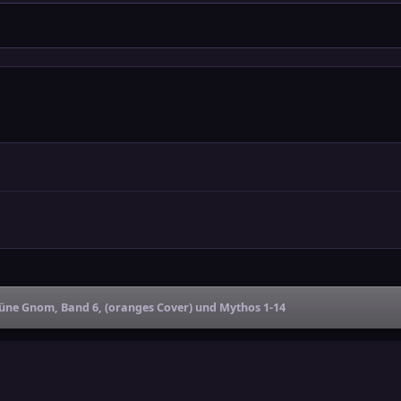
üne Gnom, Band 6, (oranges Cover) und Mythos 1-14