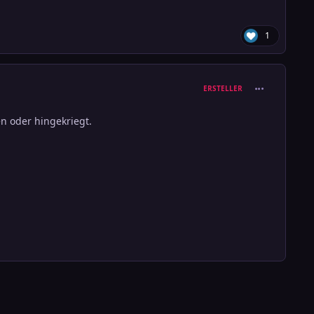
1
comment_356
ERSTELLER
en oder hingekriegt.