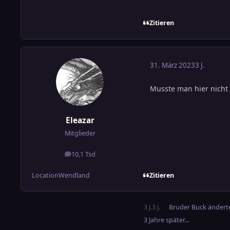
Zitieren
31. März 2023
3 J.
Musste man hier nicht 
Eleazar
Mitglieder
10,1 Tsd
Beiträge
Zitieren
Location
Wendland
3 J.
3 J.
Bruder Buck
änderte
3 Jahre später...