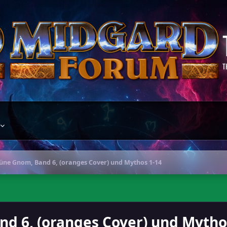
T
üne Gnom, Band 6, (oranges Cover) und Mythos 1-14
d 6, (oranges Cover) und Mytho