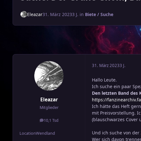
Eleazar
31. März 2023
3 J.
in
Biete / Suche
31. März 2023
3 J.
Hallo Leute.
Ich suche ein paar Spez
Den letzten Band des 
Eleazar
https://fanzinearchiv.
Ich hätte das Heft ger
Mitglieder
mit Preisvorstellung.
(blauschwarzes Cover 
10,1 Tsd
Beiträge
Und ich suche von der 
Location
Wendland
Wer sich davon trennen