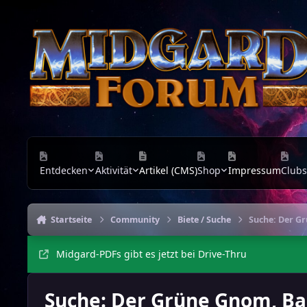
Zu Inhalt springen
Entdecken
Aktivität
Artikel (CMS)
Shop
Impressum
Clubs
Startseite
Community
Biete / Suche
Suche: Der Gr
Midgard-PDFs gibt es jetzt bei Drive-Thru
Suche: Der Grüne Gnom, Ban