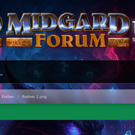
T
Eschar
Redner 2.png