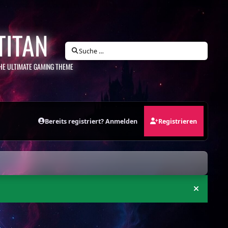
TITAN
Suche …
HE ULTIMATE GAMING THEME
Bereits registriert? Anmelden
Registrieren
Ankündi