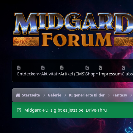
Zu Inhalt springen
Entdecken
Aktivität
Artikel (CMS)
Shop
Impressum
Clubs
Startseite
Galerie
KI generierte Bilder
Fantasy
Midgard-PDFs gibt es jetzt bei Drive-Thru