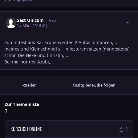
comment_2614048
Gast Unicum
Gast
24. März 2016
10 J.
Zumindest aus Karlsruhe werden 2 Autos hinfahren,...
meines und Kleinschmidt's - in lezterem sitzen (mindestens)
schon Die Hexe und Christin,...
Bei mir nur der Azubi,...
Teilen
Mitglieder, die folgen
Zur Themenliste
KÜRZLICH ONLINE
0