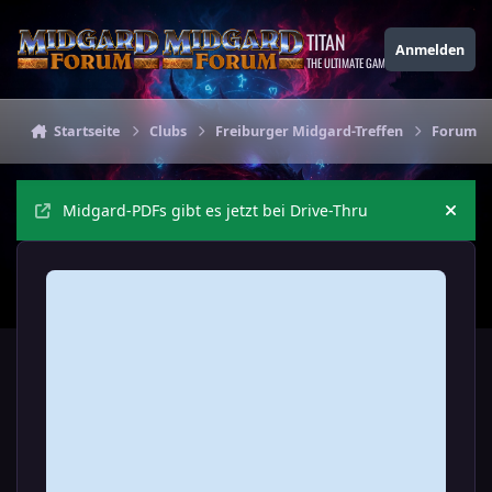
Zu Inhalt springen
TITAN
Anmelden
THE ULTIMATE GAMING THEME
Startseite
Clubs
Freiburger Midgard-Treffen
Forum de
Midgard-PDFs gibt es jetzt bei Drive-Thru
Ankü