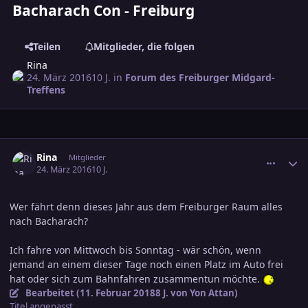
Bacharach Con - Freiburg
Teilen
Mitglieder, die folgen
Rina
24. März 2016
10 J.
in
Forum des Freiburger Midgard-
Treffens
comment_2614045
Ersteller-Statistik
Rina
Mitglieder
24. März 2016
10 J.
Wer fährt denn dieses Jahr aus dem Freiburger Raum alles
nach Bacharach?
Ich fahre von Mittwoch bis Sonntag - wär schön, wenn
jemand an einem dieser Tage noch einen Platz im Auto frei
hat oder sich zum Bahnfahren zusammentun möchte.
Bearbeitet (
11. Februar 2018
8 J.
von Yon Attan)
Titel angepasst