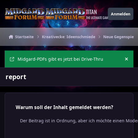
Zu Inhalt springen
TITAN
Anmelden
THE ULTIMATE GAMING THEME
Startseite
Kreativecke: Ideenschmiede
Neue Gegenspieler
Midgard-PDFs gibt es jetzt bei Drive-Thru
Ankü
report
Warum soll der Inhalt gemeldet werden?