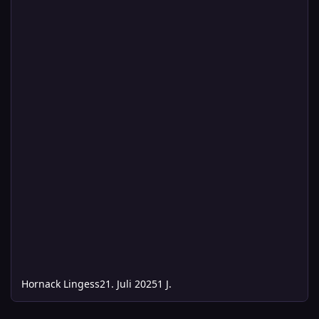
Hornack Lingess
21. Juli 2025
1 J.