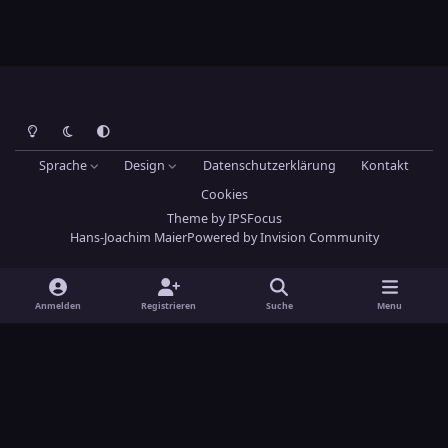
Heller Modus
Dunkler Modus
Systemeinstellung
Sprache
Design
Datenschutzerklärung
Kontakt
Cookies
Theme
by
IPSFocus
Hans-Joachim Maier
Powered by
Invision Community
Anmelden
Registrieren
Suche
Menu