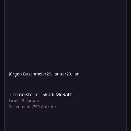
Jürgen Buschmeier
29. Januar
29. Jan
Tiermeisterin - Skadi McRath
Tiermeisterin - Skadi McRath
Liriel
·
3. Januar
0
comments
795
Aufrufe