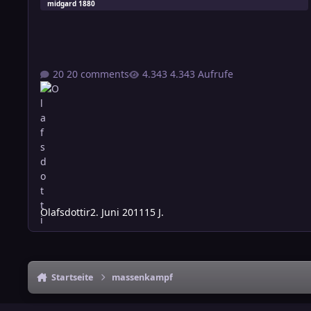
midgard 1880
20 comments
4.343 Aufrufe
Olafsdottir
2. Juni 2011
15 J.
Startseite
massenkampf