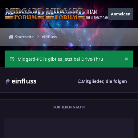
Zu Inhalt springen
TITAN
Anmelden
THE ULTIMATE GAMING THEME
Startseite
einfluss
Midgard-PDFs gibt es jetzt bei Drive-Thru
Ankü
#
einfluss
Mitglieder, die folgen
SORTIEREN NACH
Soziale Fertigkeiten - Einfluss durch Beschreibung und/oder Rolle