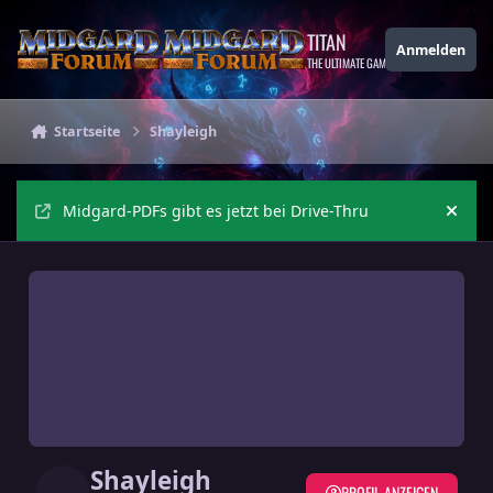
Zu Inhalt springen
TITAN
Anmelden
THE ULTIMATE GAMING THEME
Startseite
Shayleigh
Midgard-PDFs gibt es jetzt bei Drive-Thru
Ankü
Shayleigh
PROFIL ANZEIGEN