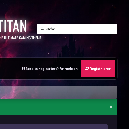
TITAN
Suche …
HE ULTIMATE GAMING THEME
Bereits registriert? Anmelden
Registrieren
Ankündi