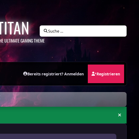
TITAN
Suche …
HE ULTIMATE GAMING THEME
Bereits registriert? Anmelden
Registrieren
Ankündi