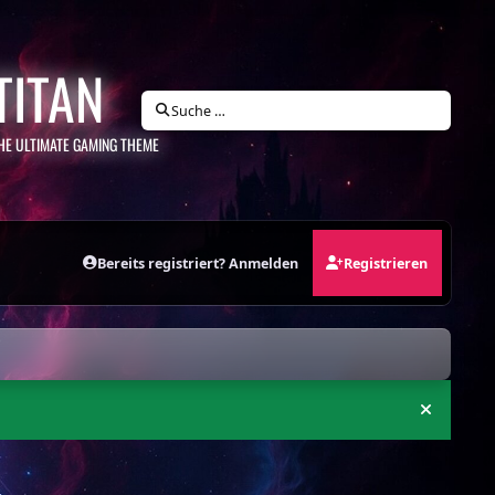
TITAN
Suche …
HE ULTIMATE GAMING THEME
Bereits registriert? Anmelden
Registrieren
Ankündi