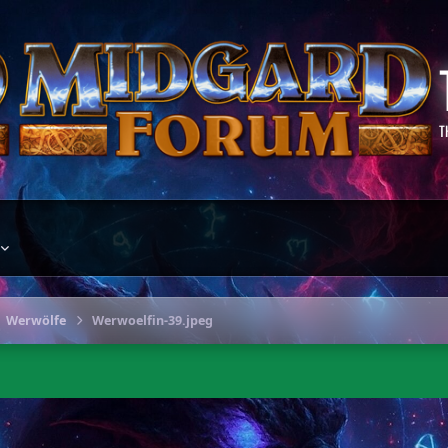
T
Werwölfe
Werwoelfin-39.jpeg