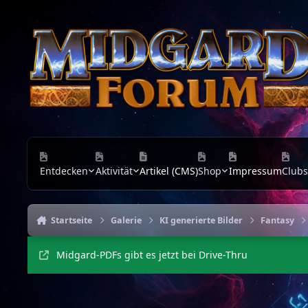
Zu Inhalt springen
Entdecken
Aktivität
Artikel (CMS)
Shop
Impressum
Clubs
Startseite
Galerie
KI generierte Bilder
Fantasy
Midgard-PDFs gibt es jetzt bei Drive-Thru