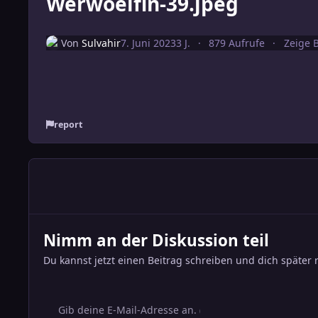
Werwoelfin-39.jpeg
Von
Sulvahir
7. Juni 2023
3 J.
879 Aufrufe
Zeige B
report
Nimm an der Diskussion teil
Du kannst jetzt einen Beitrag schreiben und dich später 