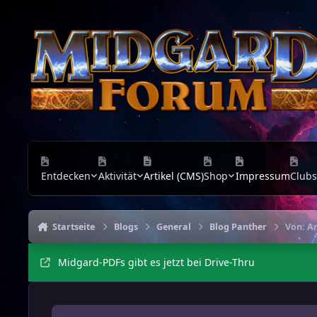
Zu Inhalt springen
Entdecken
Aktivität
Artikel (CMS)
Shop
Impressum
Clubs
Startseite
Blogs
General
Blog Panther
Von: A
Midgard-PDFs gibt es jetzt bei Drive-Thru