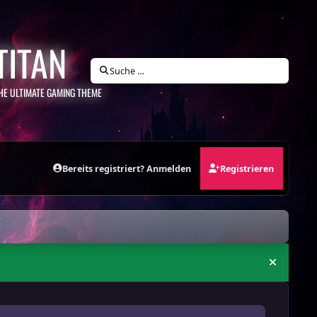
TITAN
Suche …
HE ULTIMATE GAMING THEME
Bereits registriert? Anmelden
Registrieren
Ankündi