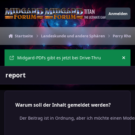
Zu Inhalt springen
TITAN
Anmelden
THE ULTIMATE GAMING THEME
Startseite
Landeskunde und andere Sphären
Perry Rhod
Midgard-PDFs gibt es jetzt bei Drive-Thru
Ankü
report
Warum soll der Inhalt gemeldet werden?