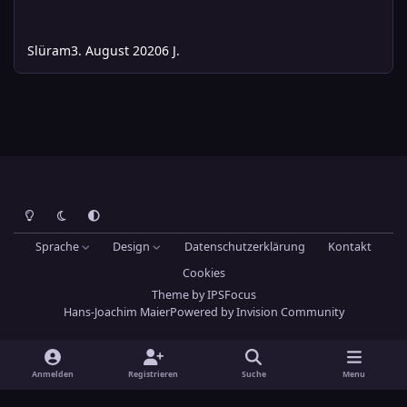
Slüram
3. August 2020
6 J.
Heller Modus
Dunkler Modus
Systemeinstellung
Sprache
Design
Datenschutzerklärung
Kontakt
Cookies
Theme
by
IPSFocus
Hans-Joachim Maier
Powered by
Invision Community
Anmelden
Registrieren
Suche
Menu