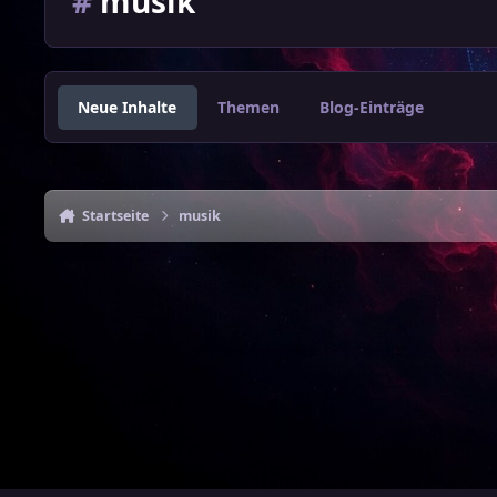
#
musik
Neue Inhalte
Themen
Blog-Einträge
Startseite
musik