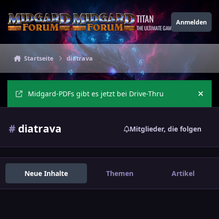
Zu Inhalt springen
TITAN
Anmelden
THE ULTIMATE GAMING THEME
Startseite
diatrava
Midgard-PDFs gibt es jetzt bei Drive-Thru
Ankü
#
diatrava
Mitglieder, die folgen
Neue Inhalte
Themen
Artikel