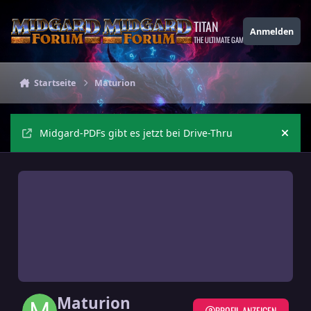
Zu Inhalt springen
TITAN
Anmelden
THE ULTIMATE GAMING THEME
Startseite
Maturion
Midgard-PDFs gibt es jetzt bei Drive-Thru
Ankü
Maturion
PROFIL ANZEIGEN