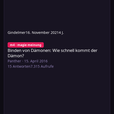
Gindelmer
16. November 2021
4 J.
Binden von Dämonen: Wie schnell kommt der Dämon?
m4 - magie meinung
Binden von Dämonen: Wie schnell kommt der
Dämon?
Panther
·
15. April 2016
15
Antworten
7.315
Aufrufe