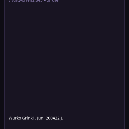
7
Antworten
2.345
Aufrufe
Wurko Grink
1. Juni 2004
22 J.
Lyakon