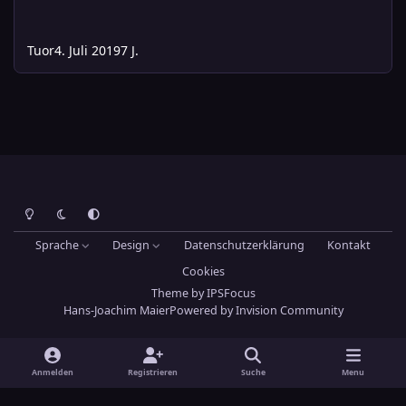
Tuor
4. Juli 2019
7 J.
Heller Modus
Dunkler Modus
Systemeinstellung
Sprache
Design
Datenschutzerklärung
Kontakt
Cookies
Theme
by
IPSFocus
Hans-Joachim Maier
Powered by
Invision Community
Anmelden
Registrieren
Suche
Menu