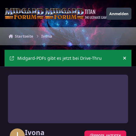
Zu Inhalt springen
TITAN
Anmelden
THE ULTIMATE GAMING THEME
Startseite
Ivona
Midgard-PDFs gibt es jetzt bei Drive-Thru
Ankü
Ivona
PROFIL ANZEIGEN