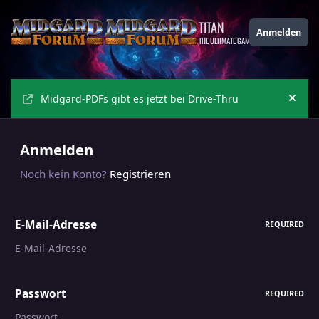
Zu Inhalt springen
TITAN
Anmelden
THE ULTIMATE GAMING THEME
Midgard-PDFs gibt es jetzt bei Drive-Thru
Ankü
Anmelden
Noch kein Konto?
Registrieren
E-Mail-Adresse
REQUIRED
Passwort
REQUIRED