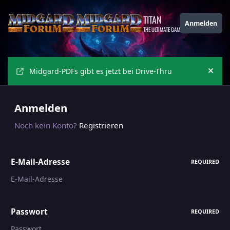
Zu Inhalt springen
TITAN
Anmelden
THE ULTIMATE GAMING THEME
Midgard-PDFs gibt es jetzt bei Drive-Thru
Ankü
Anmelden
Noch kein Konto?
Registrieren
E-Mail-Adresse
REQUIRED
Passwort
REQUIRED