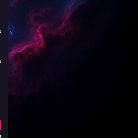
D
D
?