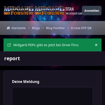
Zu Inhalt springen
TITAN
Anmelden
THE ULTIMATE GAMING THEME
Startseite
Blogs
Blog Panther
Errata KTP QB
Midgard-PDFs gibt es jetzt bei Drive-Thru
Ankü
report
Deine Meldung