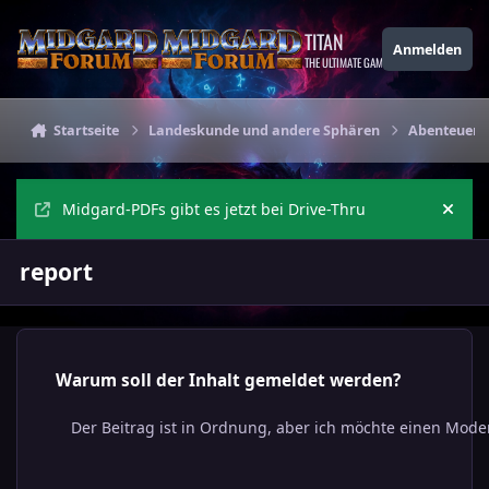
Zu Inhalt springen
TITAN
Anmelden
THE ULTIMATE GAMING THEME
Startseite
Landeskunde und andere Sphären
Abenteuer 
Midgard-PDFs gibt es jetzt bei Drive-Thru
Ankü
report
Warum soll der Inhalt gemeldet werden?