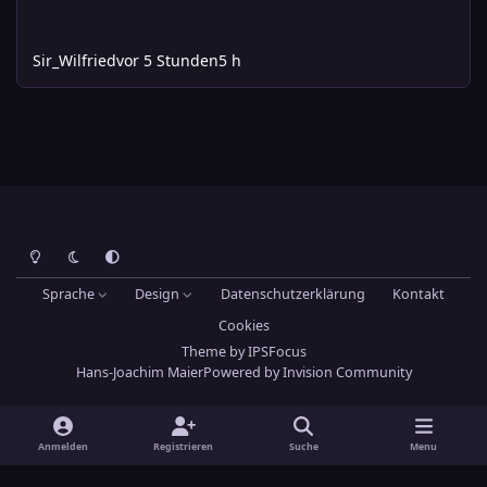
Sir_Wilfried
vor 5 Stunden
5 h
Heller Modus
Dunkler Modus
Systemeinstellung
Sprache
Design
Datenschutzerklärung
Kontakt
Cookies
Theme
by
IPSFocus
Hans-Joachim Maier
Powered by
Invision Community
Anmelden
Registrieren
Suche
Menu