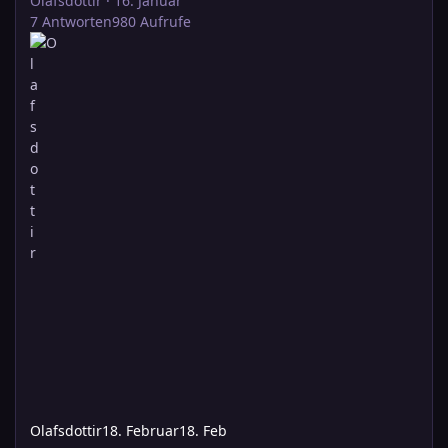
Olafsdottir
·
16. Januar
7
Antworten
980
Aufrufe
Olafsdottir
18. Februar
18. Feb