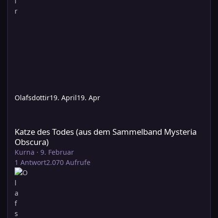
Olafsdottir
19. April
19. Apr
Katze des Todes (aus dem Sammelband Mysteria Obscura)
Katze des Todes (aus dem Sammelband Mysteria
Obscura)
Kurna
·
9. Februar
1
Antwort
2.070
Aufrufe