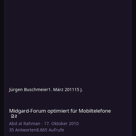
Jürgen Buschmeier
1. März 2011
15 J.
Midgard-Forum optimiert für Mobiltelefone
Midgard-Forum optimiert für Mobiltelefone
2
Abd al Rahman
·
17. Oktober 2010
35
Antworten
8.865
Aufrufe