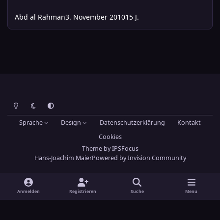
Abd al Rahman
3. November 2010
15 J.
Heller Modus
Dunkler Modus
Systemeinstellung
Sprache
Design
Datenschutzerklärung
Kontakt
Cookies
Theme
by
IPSFocus
Hans-Joachim Maier
Powered by
Invision Community
Anmelden
Registrieren
Suche
Menu