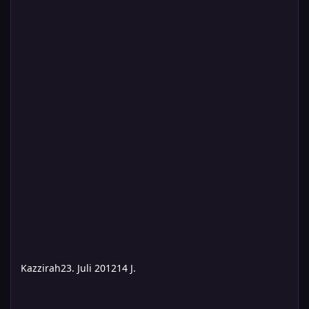
Kazzirah
23. Juli 2012
14 J.
[Geplante Änderungen] Wir machen unser Forum schön