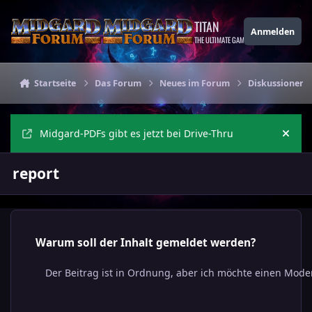
Zu Inhalt springen
TITAN
Anmelden
THE ULTIMATE GAMING THEME
Startseite
Das Forum
Neues im Forum
Diskussionen 
Midgard-PDFs gibt es jetzt bei Drive-Thru
Ankü
report
Warum soll der Inhalt gemeldet werden?