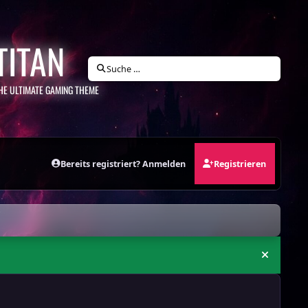
TITAN
Suche …
HE ULTIMATE GAMING THEME
Bereits registriert? Anmelden
Registrieren
Ankündi