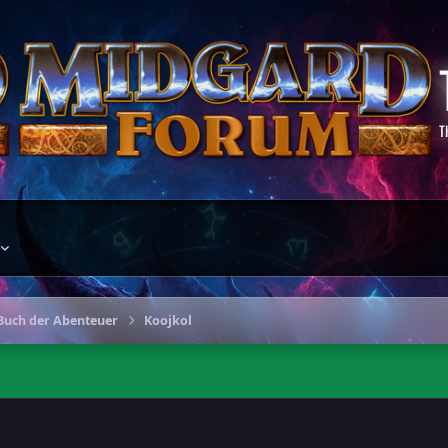
T
 Buch der Abenteuer
Koojkol