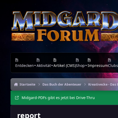
Zu Inhalt springen
Entdecken
Aktivität
Artikel (CMS)
Shop
Impressum
Clubs
Startseite
Das Buch der Abenteuer
Kreativecke - Das
Midgard-PDFs gibt es jetzt bei Drive-Thru
report