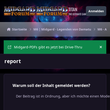
Zu Inhalt springen
TITAN
Anmelden
THE ULTIMATE GAMING THEME
Startseite
M6 | Midgard - Legenden von Damatu
M6 - All
Midgard-PDFs gibt es jetzt bei Drive-Thru
Ankü
report
Warum soll der Inhalt gemeldet werden?