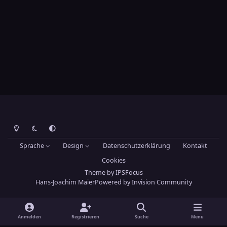
Heller Modus
Dunkler Modus
Systemeinstellung
Sprache
Design
Datenschutzerklärung
Kontakt
Cookies
Theme
by
IPSFocus
Hans-Joachim Maier
Powered by
Invision Community
Anmelden
Registrieren
Suche
Menu