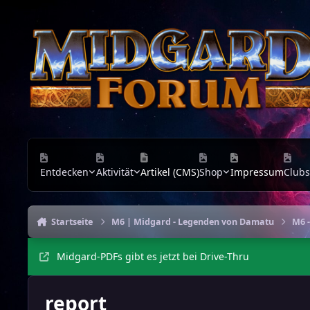
Zu Inhalt springen
Entdecken
Aktivität
Artikel (CMS)
Shop
Impressum
Clubs
Startseite
M6 | Midgard - Legenden von Damatu
M6 -
Midgard-PDFs gibt es jetzt bei Drive-Thru
report