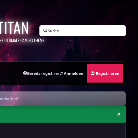
TITAN
Suche …
HE ULTIMATE GAMING THEME
Bereits registriert? Anmelden
Registrieren
enhalten?
Ankündi