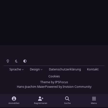
Heller Modus
Dunkler Modus
Systemeinstellung
Sprache
Design
Datenschutzerklärung
Kontakt
Cookies
Theme
by
IPSFocus
Hans-Joachim Maier
Powered by
Invision Community
Anmelden
Registrieren
Suche
Menu