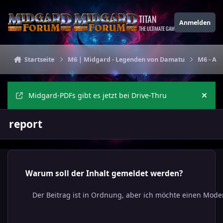
Zu Inhalt springen
TITAN
Anmelden
THE ULTIMATE GAMING THEME
Startseite
M6 | Midgard - Legenden von Damatu
M6 - All
Midgard-PDFs gibt es jetzt bei Drive-Thru
Ankü
report
Warum soll der Inhalt gemeldet werden?