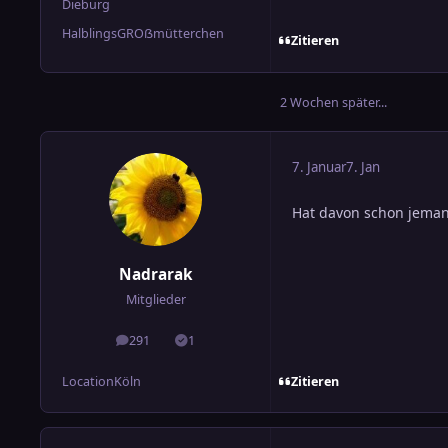
Dieburg
HalblingsGROẞmütterchen
Zitieren
2 Wochen später...
7. Januar
7. Jan
Hat davon schon jeman
Nadrarak
Mitglieder
291
1
Beiträge
Lösungen
Zitieren
Location
Köln