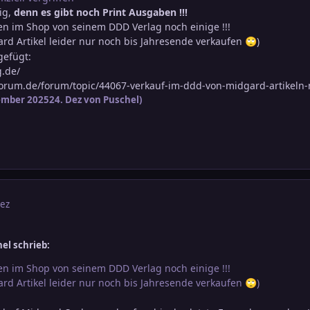
tig,
denn es gibt noch Print Ausgaben !!!
en im Shop von seinem DDD Verlag noch einige !!!
gard Artikel leider nur noch bis Jahresende verkaufen
)
🙄
gefügt:
g.de/
orum.de/forum/topic/44067-verkauf-im-ddd-von-midgard-artikeln-
ember 2025
24. Dez
von Puschel)
Dez
el schrieb:
en im Shop von seinem DDD Verlag noch einige !!!
gard Artikel leider nur noch bis Jahresende verkaufen
)
🙄
.