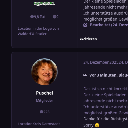
Der kleine Spieleladen
Jahresende nicht mehr 
Ich unterstütze ausdrü
9,8 Tsd
2
Beiträge
Lösungen
möglichst großen Gewin
Bearbeitet (
24. Dez
Location
in der Loge von
Waldorf & Statler
Zitieren
24. Dezember 2025
24. 
Vor 3 Minuten, Blau
Das ist so nicht korrekt
Puschel
Der kleine Spieleladen
Mitglieder
Jahresende nicht mehr 
Ich unterstütze ausdrü
223
möglichst großen Gewin
Beiträge
Danke für die Richtigs
Location
Kreis Darmstadt-
Sorry
😔