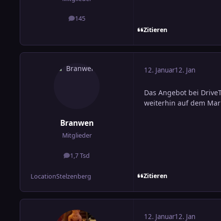
145
Beiträge
Zitieren
12. Januar
12. Jan
Das Angebot bei DriveT
weiterhin auf dem Mark
Branwen
Mitglieder
1,7 Tsd
Beiträge
Zitieren
Location
Stelzenberg
12. Januar
12. Jan