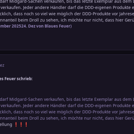
 darf Midgard-Sachen verkaufen, bis das letzte Exemplar aus dem L
verkaufen. Jeder andere Händler darf die DDD-eigenen Produkte eb
cklich, dass noch so viel wie möglich der DDD-Produkte vor Jahre
nanteil beim Droll zu sehen, ich möchte nur nicht, dass hier Ger
ember 2025
24. Dez
von Blaues Feuer)
Dez
es Feuer schrieb:
.
 darf Midgard-Sachen verkaufen, bis das letzte Exemplar aus dem L
verkaufen. Jeder andere Händler darf die DDD-eigenen Produkte eb
cklich, dass noch so viel wie möglich der DDD-Produkte vor Jahre
nanteil beim Droll zu sehen, ich möchte nur nicht, dass hier Ger
tellung
❗
❗
❗