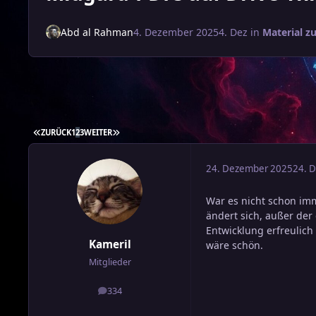
Abd al Rahman
4. Dezember 2025
4. Dez
in
Material 
ERSTE SEITE
LETZTE SEITE
ZURÜCK
1
2
3
WEITER
24. Dezember 2025
24. 
War es nicht schon imme
ändert sich, außer der
Entwicklung erfreulich 
Kameril
wäre schön.
Mitglieder
334
Beiträge