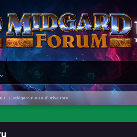
T
ARD
Midgard-PDFs auf Drive-Thru
ru