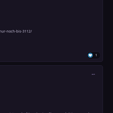
nur-noch-bis-3112/
1
comment_384