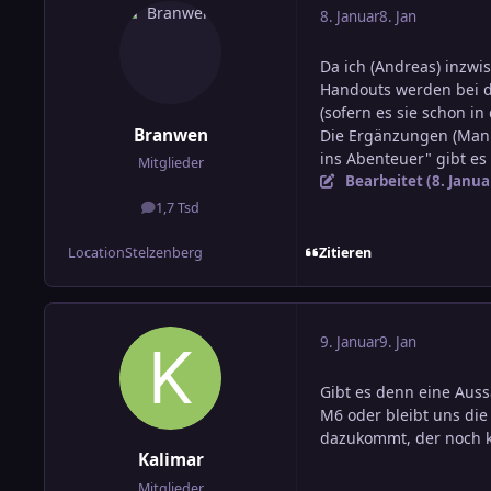
8. Januar
8. Jan
Da ich (Andreas) inzwi
Handouts werden bei de
(sofern es sie schon in
Branwen
Die Ergänzungen (Man
ins Abenteuer" gibt es s
Mitglieder
Bearbeitet (
8. Janua
1,7 Tsd
Beiträge
Zitieren
Location
Stelzenberg
9. Januar
9. Jan
Gibt es denn eine Auss
M6 oder bleibt uns die
dazukommt, der noch ke
Kalimar
Mitglieder