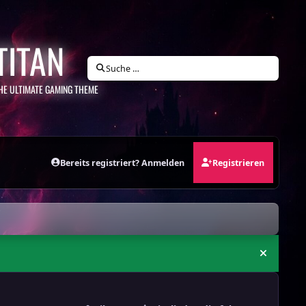
TITAN
Suche …
HE ULTIMATE GAMING THEME
Bereits registriert? Anmelden
Registrieren
Ankündi