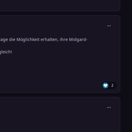
comment_384
lage die Möglichkeit erhalten, ihre Midgard-
gleich!
2
comment_384