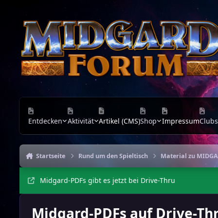
Zu Inhalt springen
Entdecken
Aktivität
Artikel (CMS)
Shop
Impressum
Clubs
Startseite
Rund um den Spieltisch
Material zu MIDG
Midgard-PDFs gibt es jetzt bei Drive-Thru
Midgard-PDFs auf Drive-Th