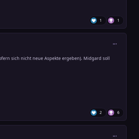
1
1
comment_384
fern sich nicht neue Aspekte ergeben). Midgard soll
2
6
comment_384