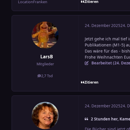
Zitieren
Location
Franken
24. Dezember 2025
24. 
Jetzt gehe ich mal tie
Publikationen (M1-5) au
Das wäre für das - bis
LarsB
Frohe Weihnachten Euc
Bearbeitet (
24. Dez
Mitglieder
2,7 Tsd
Beiträge
Zitieren
24. Dezember 2025
24. 
2 Stunden her, Kamer
Die Bücher sind jetzt of