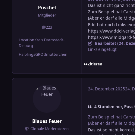
Das ist nicht ganz rich
Puschel
Zum Beispiel hat Carst
Mitglieder
(Aber er darf alle Mid
Edit hat noch Links ein
223
Beiträge
https://www.ddd-verla
https://www.midgard-f
Location
Kreis Darmstadt-
Bearbeitet (
24. Dez
Dieburg
Links eingefügt
HalblingsGROẞmütterchen
Zitieren
24. Dezember 2025
24. 
4 Stunden her, Pusch
Zum Beispiel hat Carst
Blaues Feuer
(Aber er darf alle Mid
Globale Moderatoren
Das ist so nicht korrekt