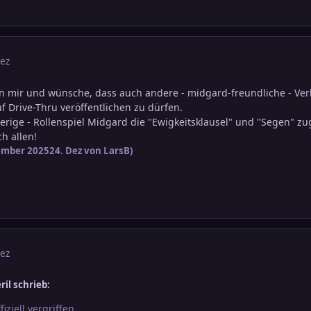
Dez
f in mir und wünsche, dass auch andere - midgard-freundliche - Ver
f Drive-Thru veröffentlichen zu dürfen.
herige - Rollenspiel Midgard die "Ewigkeitsklausel" und "Segen" zu
h allen!
ember 2025
24. Dez
von LarsB)
Dez
il schrieb:
fiziell vergriffen