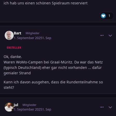
ich hab uns einen schönen Spielraum reserviert
1
comment_3817076
Ersteller-Statistik
Bart
Mitglieder
1. September 2025
1. Sep
ERSTELLER
Ok, danke.
Waren WoMo-Campen bei Graal-Müritz. Da war das Netz
(typisch Deutschland) eher gar nicht vorhanden ... dafür
genialer Strand
Kann ich davon ausgehen, dass die Rundenteilnahme so
steht?
comment_3817078
Ersteller-Statistik
jul
Mitglieder
1. September 2025
1. Sep