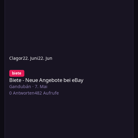
Clagor
22. Juni
22. Jun
Biete - Neue Angebote bei eBay
biete
Biete - Neue Angebote bei eBay
Gandubán
·
7. Mai
0
Antworten
482
Aufrufe