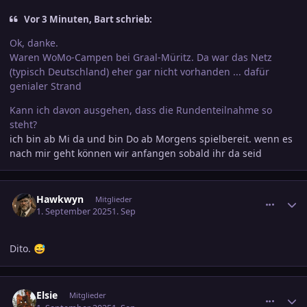
Vor 3 Minuten, Bart schrieb:
Ok, danke.
Waren WoMo-Campen bei Graal-Müritz. Da war das Netz
(typisch Deutschland) eher gar nicht vorhanden ... dafür
genialer Strand
Kann ich davon ausgehen, dass die Rundenteilnahme so
steht?
ich bin ab Mi da und bin Do ab Morgens spielbereit. wenn es
nach mir geht können wir anfangen sobald ihr da seid
comment_3817084
Ersteller-Statistik
Hawkwyn
Mitglieder
1. September 2025
1. Sep
Dito.
😅
comment_3817113
Ersteller-Statistik
Elsie
Mitglieder