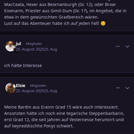
MacCeata, Hexer aus Beornanburgh (Gr. 12), oder Broar
Eisenarm, Priester aus Gimil-Dum (Gr. 17), im Angebot, die in
etwa in dem gewünschten Gradbereich wären.
Lust auf das Abenteuer habe ich auf jeden Fall!
😊
comment_3815096
Ersteller-Statistik
jul
Mitglieder
25. August 2025
25. Aug
ich hätte Interesse
comment_3815099
Ersteller-Statistik
Elsie
Mitglieder
25. August 2025
25. Aug
Meine Bardin aus Erainn Grad 15 wäre auch interessiert.
Ansonsten hätte ich noch eine tegarische Steppenbarbarin,
erst Grad 12, die seit Jahren auf Vesternesse herumirrt und
auf twyneddischhe Ponys schwört.