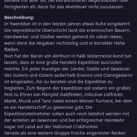
behalte mir aber vor, bei extraordinären Gegenständen oder
Fertigkeiten etc diese für das Abenteuer nicht zuzulassen.
Beschreibung:
In Ywerddon ist in den letzten Jahren etwas Ruhe eingekehrt.
Die twyneddische Oberschicht lässt die erainnischen Bauern,
Handwerker und Städter weitest gehend ihr Leben leben,
wenn denn die Abgaben rechtzeitig und in korrekter Höhe
fließen.
Nun hat der Baron von Almhuin in halb Vesternesse kund tun
lassen, dass er eine große Handels-Expedition ausrüsten
möchte. Ein jeder Kundiger der Länder, Städte und Gewässer
des Südens und Ostens außerhalb Erainns und Clanngadarns
ist eingeladen, ihn zu beraten und die Expedition zu
begleiten. Zum Beginn der Expedition soll sodann ein großes
Fest zu Ehren von Plenydd stattfinden, inklusive zollfreien
Markt, Musik und Tanz sowie einem kleinen Turniere, bei dem
es ein Handelsschiff zu gewinnen gibt. Die
Expeditionsteilnehmer sollen auch reich belohnt werden mit
der Anteilen an Gewinnen und bei erfolgreicher Heimkehr
sogar mit Land auf der Halbinsel Crobhinmor.
Gerade als eine weitere Gruppe frische angereister Recken