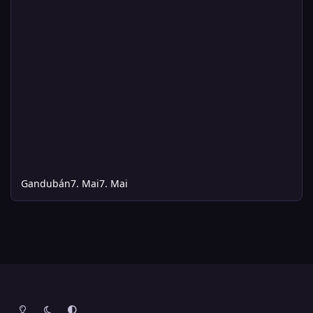
Gandubán
7. Mai
7. Mai
Heller Modus
Dunkler Modus
Systemeinstellung