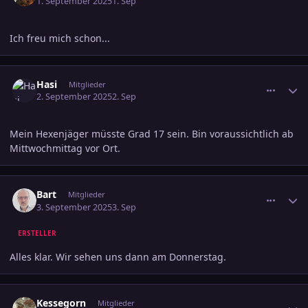
1. September 2025
1. Sep
Ich freu mich schon...
comment_3817372
Ersteller-Statistik
Hasi
Mitglieder
2. September 2025
2. Sep
Mein Hexenjäger müsste Grad 17 sein. Bin voraussichtlich ab
Mittwochmittag vor Ort.
comment_3817417
Ersteller-Statistik
Bart
Mitglieder
3. September 2025
3. Sep
ERSTELLER
Alles klar. Wir sehen uns dann am Donnerstag.
comment_3817455
Ersteller-Statistik
Kessegorn
Mitglieder