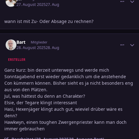
27. August 2025
27. Aug
wann ist mit Zu- Oder Absage zu rechnen?
comment_3816165
Ersteller-Statistik
Bart
Mitglieder
28. August 2025
28. Aug
ERSTELLER
Ganz kurz: bin derzeit unterwegs und werde mich
Sonntagabend erst wieder gedanklich um die anstehende
Con kümmern können. Bisher sieht es ja nicht besonders eng
aus von den Plätzen.
Jul, was hättest du denn an Charakter?
Elsie, der Tegare klingt interessant
Hasi, Hexenjäger klingt auch gut, wieviel drüber wäre es
denn?
Hawkwyn, einen toughen Zwergenpriester kann man doch
immer gebrauchen