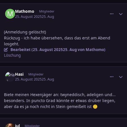
comment_3815112
Ersteller-Statistik
Mathomo
Mitglieder
25. August 2025
25. Aug
(Anmeldung gelöscht)
Rückzug - ich habe übersehen, dass das erst am Abend
losgeht.
Bearbeitet (
25. August 2025
25. Aug
von Mathomo)
Löschung
comment_3815325
Ersteller-Statistik
Hasi
Mitglieder
25. August 2025
25. Aug
Biete meinen Hexenjäger an: twyneddisch, adeligen und...
besonders. In puncto Grad könnte er etwas drüber liegen,
aber da es ja noch nicht in Stein gemeißelt ist
🙃
comment_3815728
Ersteller-Statistik
jul
Mitglieder