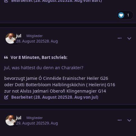
Bearbeitet (
28. August 2025
28. Aug
von Bart)
1
comment_3816169
Ersteller-Statistik
jul
Mitglieder
28. August 2025
28. Aug
Vor 8 Minuten, Bart schrieb:
Jul, was hättest du denn an Charakter?
bevorzugt Jamie Ó Cinnéide Erainischer Heiler G26
oder Dotti Botterbloom Halblingsköchin ( Heilerin) G16
zur not Alvíss Jœlmari Oberoñ Klingenmagier G14
Bearbeitet (
28. August 2025
28. Aug
von jul)
comment_3816398
Ersteller-Statistik
jul
Mitglieder
29. August 2025
29. Aug