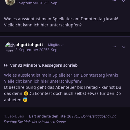
3. September 2025
3. Sep
Wie es aussieht ist mein Spielleiter am Donnterstag krank!
Vielleicht kann ich hier unterschlüpfen?
comment_3817479
Ersteller-Statistik
ohgottohgott
Mitglieder
3. September 2025
3. Sep
Vor 32 Minuten, Kessegorn schrieb:
Wie es aussieht ist mein Spielleiter am Donnterstag krank!
Vielleicht kann ich hier unterschlüpfen?
Lt Beschreibung geht das Abenteuer bis Freitag - kannst Du
das denn
Du könntest doch auch selbst etwas für den Do
🤨
anbieten
😇
4. Sep
4. Sep
Bart
änderte den Titel zu
(Voll) Donnerstagabend und
Freutag: Die Idole der schwarzen Sonne