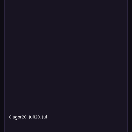
Clagor
20. Juli
20. Jul
Alles oder Nichts (Kampagne 'Jenseits der Spiegel')