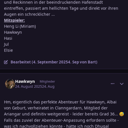
und Reckinnen in der beeindruckenden Hafenstadt
eintreffen, passiert am hellichten Tage und direkt vor ihren
Augen ein schrecklicher ...
Mitspieler:
Heng Li (Miriam)
Hawkwyn
Hasi
Jul
Elsie
Bearbeitet (
4. September 2025
4. Sep
von Bart)
comment_3815088
Ersteller-Statistik
Hawkwyn
Mitglieder
24. August 2025
24. Aug
Hm, eigentlich das perfekte Abenteuer für Hawkwyn, Albai
von Geburt, verheiratet in Clanngardarn, Mitglied der
Ariangar und definitiv weitgereist - leider bereits Grad 36...
😅
Falls das zuviel der Abenteuer-Anpassung erfordern sollte -
was ich nachvollziehen könnte - hätte ich noch Dhugal