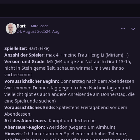
comment_3815082
Ersteller-Statistik
Bart
Mitglieder
24. August 2025
24. Aug
Spielleiter:
Bart (Eike)
Anzahl der Spieler:
max 4 + meine Frau Heng Li (Miriam) :-)
Version und Grade:
M5 (M4 ginge zur Not auch) Grad 13-15,
nicht in Stein gemeißelt, schauen wir mal, mit was ihr so
vorbeikommt
Voraussichtlicher Beginn:
Donnerstag nach dem Abendessen
(wir kommen Donnerstag gegen frühen Nachmittag an und
vielleicht gibt es auch andere Anreisende am Donnerstag, die
eine Spielrunde suchen)
Voraussichtliches Ende:
Spätestens Freitagabend vor dem
Abendessen.
Art des Abenteuers:
Kampf und Recherche
Abenteuer-Region:
Ywerddon (Gegend um Almhuin)
Hinweis:
Ich bin erfahrener Spielleiter mit hoher Toleranz,