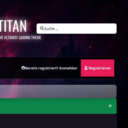
TITAN
Suche …
HE ULTIMATE GAMING THEME
Bereits registriert? Anmelden
Registrieren
Ankündi