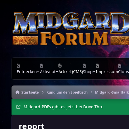
Zu Inhalt springen
Entdecken
Aktivität
Artikel (CMS)
Shop
Impressum
Clubs
Startseite
Rund um den Spieltisch
Midgard-Smalltalk
Midgard-PDFs gibt es jetzt bei Drive-Thru
report