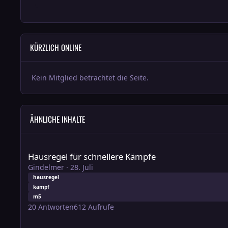
KÜRZLICH ONLINE
Kein Mitglied betrachtet die Seite.
ÄHNLICHE INHALTE
Hausregel für schnellere Kämpfe
Hausregel für schnellere Kämpfe
Gindelmer
·
28. Juli
hausregel
kampf
m5
20
Antworten
612
Aufrufe