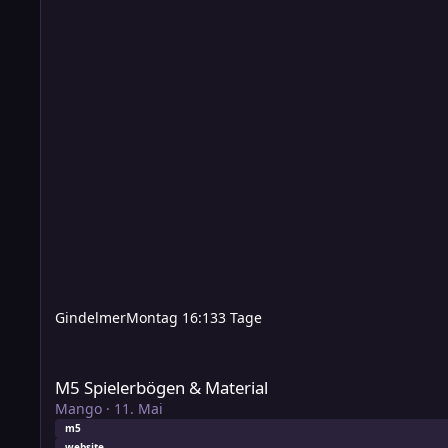
Gindelmer
Montag 16:13
3 Tage
M5 Spielerbögen & Material
M5 Spielerbögen & Material
Mango
·
11. Mai
m5
website