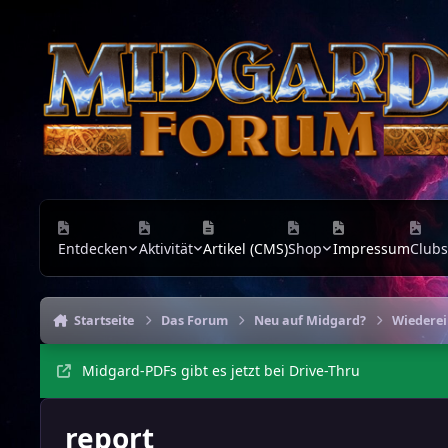
Zu Inhalt springen
Entdecken
Aktivität
Artikel (CMS)
Shop
Impressum
Clubs
Startseite
Das Forum
Neu auf Midgard?
Wiederei
Midgard-PDFs gibt es jetzt bei Drive-Thru
report