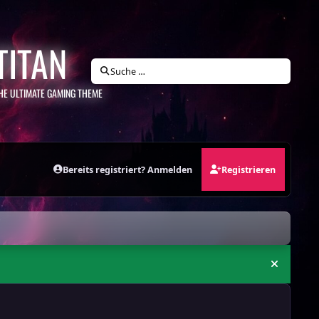
TITAN
Suche …
HE ULTIMATE GAMING THEME
Bereits registriert? Anmelden
Registrieren
Ankündi