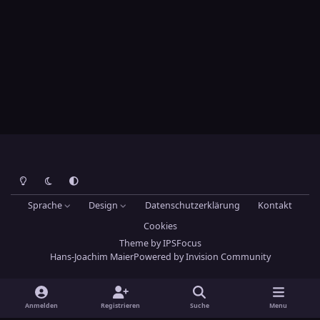
Heller Modus
Dunkler Modus
Systemeinstellung
Sprache
Design
Datenschutzerklärung
Kontakt
Cookies
Theme
by
IPSFocus
Hans-Joachim Maier
Powered by
Invision Community
Anmelden
Registrieren
Suche
Menu