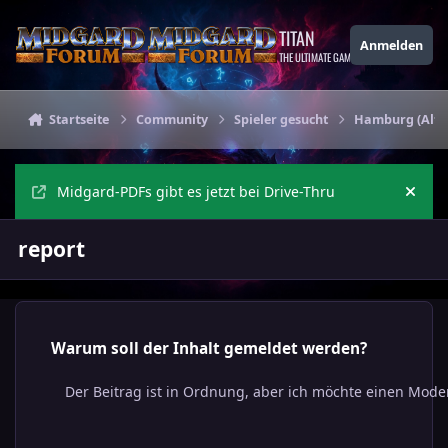
Zu Inhalt springen
TITAN
Anmelden
THE ULTIMATE GAMING THEME
Startseite
Community
Spieler gesucht
Hamburg (Alton
Midgard-PDFs gibt es jetzt bei Drive-Thru
Ankü
report
Warum soll der Inhalt gemeldet werden?