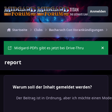
Zu Inhalt springen
TITAN
Anmelden
THE ULTIMATE GAMING THEME
Startseite
Clubs
Bacharach Con Vorankündigungen
V
Midgard-PDFs gibt es jetzt bei Drive-Thru
Ankü
report
Warum soll der Inhalt gemeldet werden?