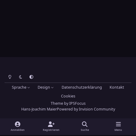
Heller Modus
Dunkler Modus
Systemeinstellung
Sprache
Design
Datenschutzerklärung
Kontakt
Cookies
Theme
by
IPSFocus
Hans-Joachim Maier
Powered by
Invision Community
Anmelden
Registrieren
Suche
Menu