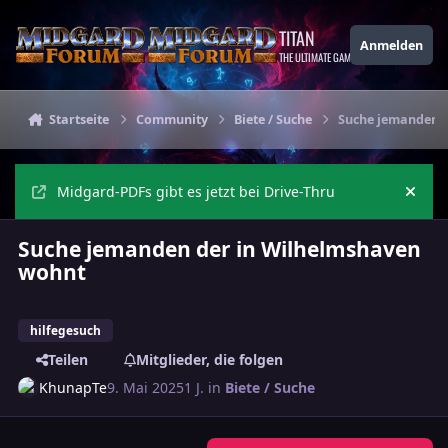
Zu Inhalt springen
TITAN
Anmelden
THE ULTIMATE GAMING THEME
Startseite
Community
Biete / Suche
Suche jemanden d
Midgard-PDFs gibt es jetzt bei Drive-Thru
Ankü
Suche jemanden der in Wilhelmshaven
wohnt
hilfegesuch
Teilen
Mitglieder, die folgen
KhunapTe
9. Mai 2025
1 J.
in
Biete / Suche