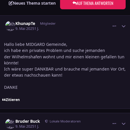
AUF THEMA ANTWORTEN
Neues Thema starten
comment_3788305
Ersteller-Statistik
KhunapTe
Mitglieder
9. Mai 2025
1 J.
Hallo liebe MIDGARD Gemeinde,
ich habe ein privates Problem und suche jemanden
Wilhelmshafen
der
wohnt und mir einen kleinen gefallen tun
könnte!
Ich wäre super DANKBAR und brauche mal jemanden Vor Ort,
der etwas nachschauen kann!
DANKE
Zitieren
comment_3788314
Ersteller-Statistik
Bruder Buck
Lokale Moderatoren
9. Mai 2025
1 J.