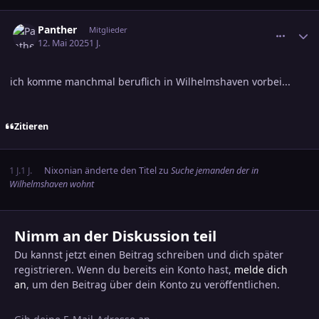
comment_3789054
Ersteller-Statistik
Panther
Mitglieder
12. Mai 2025
1 J.
ich komme manchmal beruflich in Wilhelmshaven vorbei...
Zitieren
1 J.
1 J.
Nixonian
änderte den Titel zu
Suche jemanden der in
Wilhelmshaven wohnt
Nimm an der Diskussion teil
Du kannst jetzt einen Beitrag schreiben und dich später
registrieren. Wenn du bereits ein Konto hast,
melde dich
an
, um den Beitrag über dein Konto zu veröffentlichen.