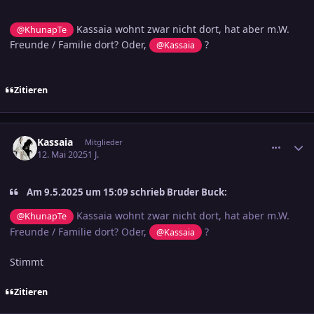
Kassaia wohnt zwar nicht dort, hat aber m.W.
@KhunapTe
Freunde / Familie dort? Oder,
?
@Kassaia
Zitieren
comment_3789053
Ersteller-Statistik
Kassaia
Mitglieder
12. Mai 2025
1 J.
Am 9.5.2025 um 15:09 schrieb Bruder Buck:
Kassaia wohnt zwar nicht dort, hat aber m.W.
@KhunapTe
Freunde / Familie dort? Oder,
?
@Kassaia
Stimmt
Zitieren