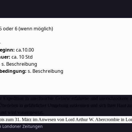
5 oder 6 (wenn möglich)
-
Beginn:
ca.10.00
auer:
ca. 10 Std
:
s. Beschreibung
bedingung:
s. Beschreibung
e Expedition in unerforschte Gebiete erfahrene und unerschrockene 
Überleben in gefährlicher Umgebung auskennen und sich ihrer Haut zu
nd wird vorausgesetzt.
 bis zum 31. März im Anwesen von Lord
Arthur W. Abercrombie
in Lo
en Londoner Zeitungen