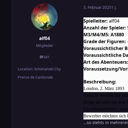
5. Februar 2025
1 J.
Spielleiter:
alf04
Anzahl der Spieler:
M3/M4/M5: A1880
alf04
Grade der Figuren:
Mitglieder
Voraussichtlicher 
Voraussichtliche D
541
Beiträge
Art des Abenteuers
Voraussetzung/Vor
Location
: Schimanski City
Prence de Cardonale
Beschreibung:
London, 2. März 1893
Gesucht werden für ein
Berge als auch mit dem 
Ein einwandfreier Leumu
Bewerber möchten sich
...so stehts in mehrer