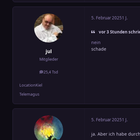
5. Februar 2025
1 J.
vor 3 Stunden schrie
nein
schade
jul
Mitglieder
25,4 Tsd
Beiträge
Location
Kiel
Telemagus
5. Februar 2025
1 J.
ja. Aber ich habe durc