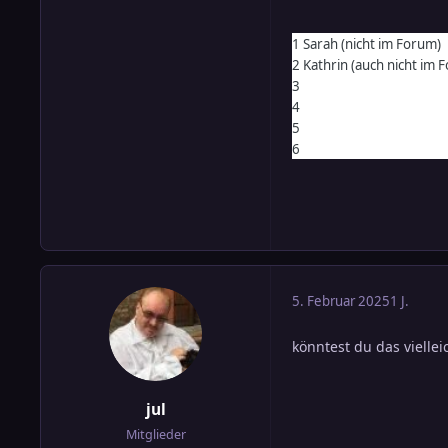
1 Sarah (nicht im Forum)
2 Kathrin (auch nicht im 
3
4
5
6
5. Februar 2025
1 J.
könntest du das viellei
jul
Mitglieder