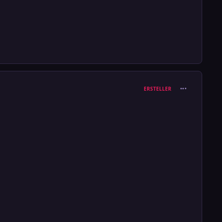
comment_376
ERSTELLER