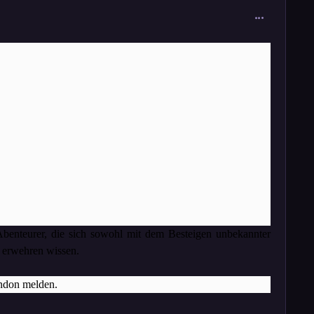
comment_376
Abenteurer, die sich sowohl mit dem Besteigen unbekannter
 erwehren wissen.
ndon melden.