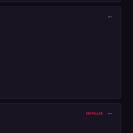
comment_376
comment_376
ERSTELLER