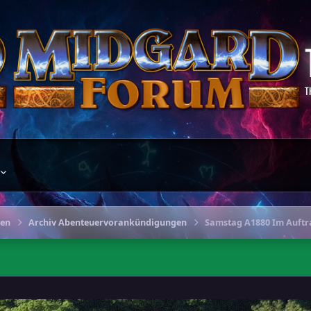
T
gen
Archiv Abenteuervorankündigungen
Samstag A1880 Im Auftra