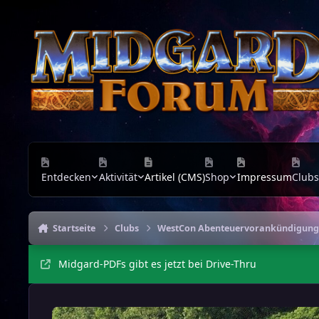
Zu Inhalt springen
Entdecken
Aktivität
Artikel (CMS)
Shop
Impressum
Clubs
Startseite
Clubs
WestCon Abenteuervorankündigun
Midgard-PDFs gibt es jetzt bei Drive-Thru