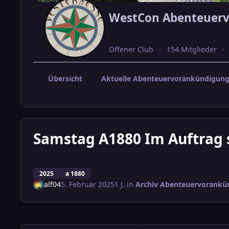
WestCon Abenteuer
Offener Club
154 Mitglieder
Übersicht
Aktuelle Abenteuervorankündigun
Samstag A1880 Im Auftrag 
2025
a 1880
alf04
5. Februar 2025
1 J.
in
Archiv Abenteuervorankü