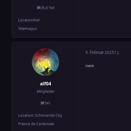
25,4 Tsd
Beiträge
Location
Kiel
Telemagus
5. Februar 2025
1 J.
nein
alf04
Mitglieder
541
Beiträge
Location
: Schimanski City
Prence de Cardonale