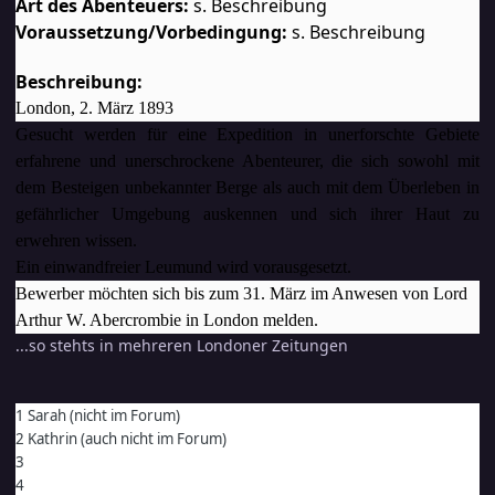
Art des Abenteuers:
s. Beschreibung
Voraussetzung/Vorbedingung:
s. Beschreibung
Beschreibung:
London, 2. März 1893
Gesucht werden für eine Expedition in unerforschte Gebiete
erfahrene und unerschrockene Abenteurer, die sich sowohl mit
dem Besteigen unbekannter Berge als auch mit dem Überleben in
gefährlicher Umgebung auskennen und sich ihrer Haut zu
erwehren wissen.
Ein einwandfreier Leumund wird vorausgesetzt.
Bewerber möchten sich bis zum 31. März im Anwesen von Lord
Arthur W. Abercrombie
in London melden.
...so stehts in mehreren Londoner Zeitungen
1 Sarah (nicht im Forum)
2 Kathrin (auch nicht im Forum)
3
4