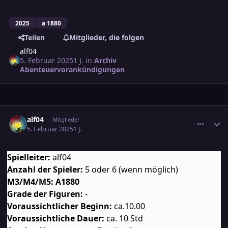
2025
a 1880
Teilen
Mitglieder, die folgen
alf04
5. Februar 2025
1 J.
in
Archiv
Abenteuervorankündigungen
comment_3764086
Ersteller-Statistik
alf04
Mitglieder
5. Februar 2025
1 J.
Spielleiter:
alf04
Anzahl der Spieler:
5 oder 6 (wenn möglich)
M3/M4/M5: A1880
Grade der Figuren:
-
Voraussichtlicher Beginn:
ca.10.00
Voraussichtliche Dauer:
ca. 10 Std