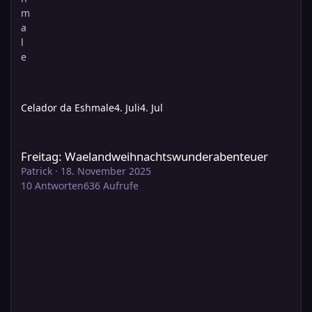
Celador da Eshmale
4. Juli
4. Jul
Freitag: Waelandweihnachtswunderabenteuer
Freitag: Waelandweihnachtswunderabenteuer
Patrick
·
18. November 2025
10
Antworten
636
Aufrufe