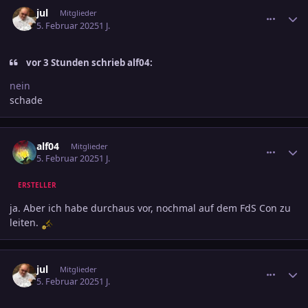
comment_3764225
Ersteller-Statistik
jul
Mitglieder
5. Februar 2025
1 J.
vor 3 Stunden schrieb alf04:
nein
schade
comment_3764241
Ersteller-Statistik
alf04
Mitglieder
5. Februar 2025
1 J.
ERSTELLER
ja. Aber ich habe durchaus vor, nochmal auf dem FdS Con zu
leiten.
comment_3764249
Ersteller-Statistik
jul
Mitglieder
5. Februar 2025
1 J.