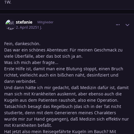
1W.
comment_3779720
Ersteller-Statistik
stefanie
Mitglieder
2. April 2025
1 J.
Fein, dankeschön.
Das war ein schönes Abenteuer. Für meinen Geschmack zu
viele Überfälle, aber das bot sich ja an.
Was ich mich aber fragte...
Erste Hilfe ist, damit man eine Blutung stoppt, einen Bruch
richtet, vielleicht auch ein bißchen näht, desinfiziert und
dann verbindet.
Und dann hätte ich mir gedacht, daß Medizin dafür ist, damit
man sich mit Krankheiten auskennt, aber ebenso auch die
Kugeln aus dem Patienten rausholt, also eine Operation.
Tatsächlich besagt das Regelbuch (das ich in der Tat nicht
studierte, denn mit dem Generieren meines Charakters
wurde mir zur Hand gegangen), daß Medizin sich effektiv nur
mit Krankheiten befaßt.
Hat jetzt also mein Reisegefährte Kugeln im Bauch? Mit