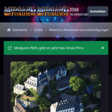
Zu Inhalt springen
TITAN
Anmelden
THE ULTIMATE GAMING THEME
Startseite
Clubs
WestCon Abenteuervorankündigungen
Midgard-PDFs gibt es jetzt bei Drive-Thru
Ankü