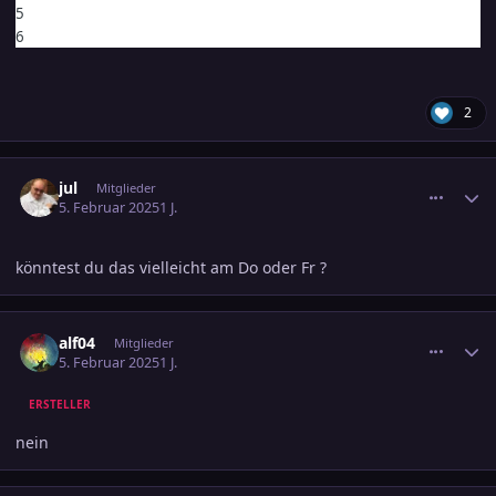
5
6
2
comment_3764128
Ersteller-Statistik
jul
Mitglieder
5. Februar 2025
1 J.
könntest du das vielleicht am Do oder Fr ?
comment_3764131
Ersteller-Statistik
alf04
Mitglieder
5. Februar 2025
1 J.
ERSTELLER
nein