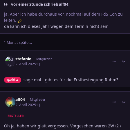
vor einer Stunde schrieb alf04:
ja. Aber ich habe durchaus vor, nochmal auf dem FdS Con zu
leiten.
da kann ich dieses Jahr wegen dem Termin nicht sein
1 Monat später...
comment_3779691
Ersteller-Statistik
stefanie
Mitglieder
2. April 2025
1 J.
sage mal - gibt es für die Erstbesteigung Ruhm?
@alf04
comment_3779716
Ersteller-Statistik
alf04
Mitglieder
2. April 2025
1 J.
ERSTELLER
Oh ja, haben wir glatt vergessen. Vorgesehen waren 2W+2 /