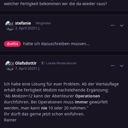
welcher Fertigkeit bekommen wir die da wieder raus?
comment_3779792
Ersteller-Statistik
stefanie
Mitglieder
2. April 2025
1 J.
hätte ich dazuschreiben müssen...
@alf04
comment_3780837
Ersteller-Statistik
Olafsdottir
Lokale Moderatoren
7. April 2025
1 J.
Ich habe eine Lösung für euer Problem. Ab der Viertauflage
erhält die Fertigkeit
Medizin
nachstehende Ergänzung:
"Ab
Medizin+12
kann der Abenteurer
Operationen
durchführen. Bei Operationen muss
immer
gewürfelt
werden, man kann
nie
10 oder 20 nehmen."
Ihr dürft das gerne jetzt schon einführen.
Rainer