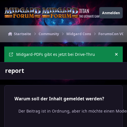
Zu Inhalt springen
TITAN
Anmelden
THE ULTIMATE GAMING THEME
Startseite
Community
Midgard Cons
ForumsCon VORTA
Midgard-PDFs gibt es jetzt bei Drive-Thru
Ankü
report
Warum soll der Inhalt gemeldet werden?