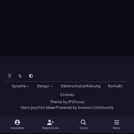
Heller Modus
Dunkler Modus
Systemeinstellung
Sprache
Design
Datenschutzerklärung
Kontakt
Cookies
Theme
by
IPSFocus
Hans-Joachim Maier
Powered by
Invision Community
Anmelden
Registrieren
Suche
Menu