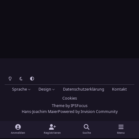
Heller Modus
Dunkler Modus
Systemeinstellung
Sprache
Design
Datenschutzerklärung
Kontakt
Cookies
Theme
by
IPSFocus
Hans-Joachim Maier
Powered by
Invision Community
Anmelden
Registrieren
Suche
Menu