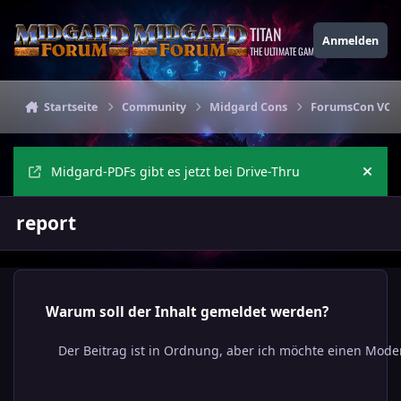
Zu Inhalt springen
TITAN
Anmelden
THE ULTIMATE GAMING THEME
Startseite
Community
Midgard Cons
ForumsCon VORTA
Midgard-PDFs gibt es jetzt bei Drive-Thru
Ankü
report
Warum soll der Inhalt gemeldet werden?