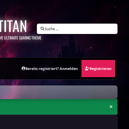
TITAN
Suche …
HE ULTIMATE GAMING THEME
Bereits registriert? Anmelden
Registrieren
Ankündi