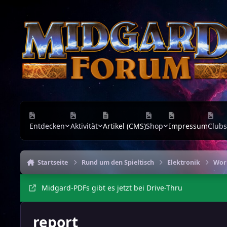
Zu Inhalt springen
Entdecken
Aktivität
Artikel (CMS)
Shop
Impressum
Clubs
Startseite
Rund um den Spieltisch
Elektronik
Wor
Midgard-PDFs gibt es jetzt bei Drive-Thru
report