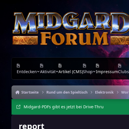
Zu Inhalt springen
Entdecken
Aktivität
Artikel (CMS)
Shop
Impressum
Clubs
Startseite
Rund um den Spieltisch
Elektronik
Wor
Midgard-PDFs gibt es jetzt bei Drive-Thru
report