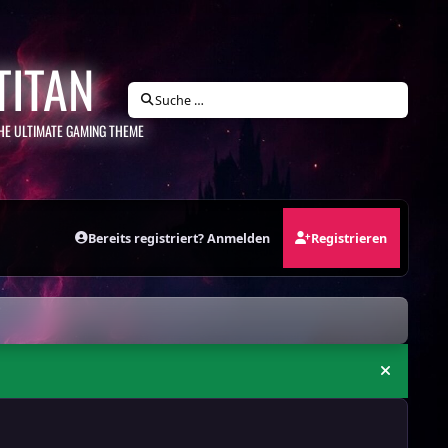
TITAN
Suche …
HE ULTIMATE GAMING THEME
Bereits registriert? Anmelden
Registrieren
Ankündi