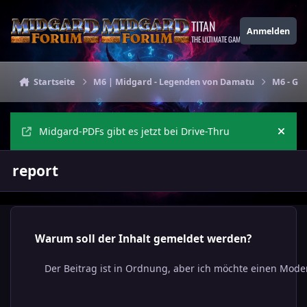
Zu Inhalt springen
TITAN
Anmelden
THE ULTIMATE GAMING THEME
Startseite
M6 | Midgard - Legenden von Damatu
M6 - Ge
Midgard-PDFs gibt es jetzt bei Drive-Thru
Ankü
report
Warum soll der Inhalt gemeldet werden?