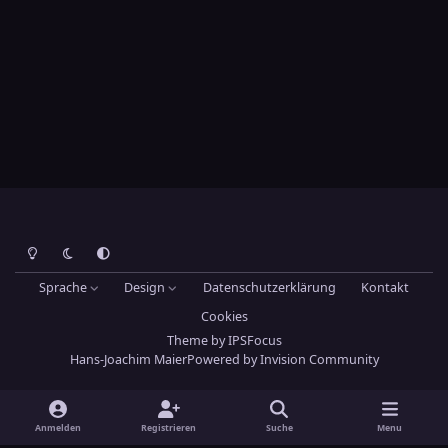
Heller Modus
Dunkler Modus
Systemeinstellung
Sprache
Design
Datenschutzerklärung
Kontakt
Cookies
Theme
by
IPSFocus
Hans-Joachim Maier
Powered by
Invision Community
Anmelden
Registrieren
Suche
Menu