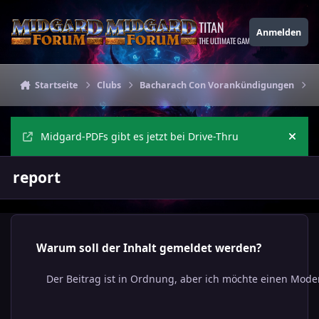
Zu Inhalt springen
TITAN
Anmelden
THE ULTIMATE GAMING THEME
Startseite
Clubs
Bacharach Con Vorankündigungen
V
Midgard-PDFs gibt es jetzt bei Drive-Thru
Ankü
report
Warum soll der Inhalt gemeldet werden?