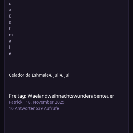
Celador da Eshmale
4. Juli
4. Jul
Freitag: Waelandweihnachtswunderabenteuer
Freitag: Waelandweihnachtswunderabenteuer
Patrick
·
18. November 2025
10
Antworten
639
Aufrufe