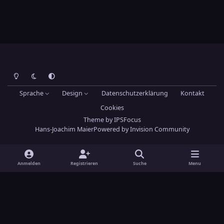
Heller Modus
Dunkler Modus
Systemeinstellung
Sprache
Design
Datenschutzerklärung
Kontakt
Cookies
Theme
by
IPSFocus
Hans-Joachim Maier
Powered by
Invision Community
Anmelden
Registrieren
Suche
Menu