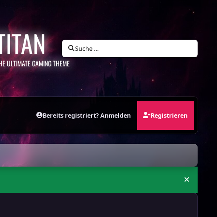
TITAN
Suche …
HE ULTIMATE GAMING THEME
Bereits registriert? Anmelden
Registrieren
Ankündi