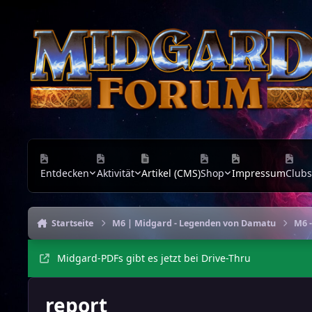
Zu Inhalt springen
Entdecken
Aktivität
Artikel (CMS)
Shop
Impressum
Clubs
Startseite
M6 | Midgard - Legenden von Damatu
M6 -
Midgard-PDFs gibt es jetzt bei Drive-Thru
report