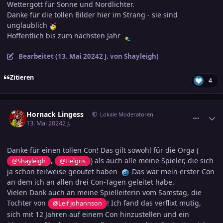
Wettergott für Sonne und Nordlichter.
Danke für die tollen Bilder hier im Strang - sie sind
unglaublich
Hoffentlich bis zum nächsten Jahr
Bearbeitet (
13. Mai 2024
2 J.
von Shayleigh)
Zitieren
4
comment_3687307
Ersteller-Statistik
Hornack Lingess
Lokale Moderatoren
13. Mai 2024
2 J.
Danke für einen tollen Con! Das gilt sowohl für die Orga (
,
) als auch alle meine Spieler, die sich
@Shayleigh
@Helgris
ja schon teilweise geoutet haben
Das war mein erster Con
an dem ich an allen drei Con-Tagen geleitet habe.
Vielen Dank auch an meine Spielleiterin vom Samstag, die
Tochter von
! Ich fand das verflixt mutig,
@Leif Johannson
sich mit 12 Jahren auf einem Con hinzustellen und ein