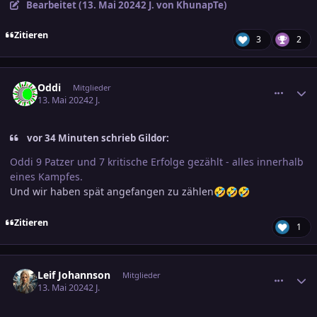
Bearbeitet (
13. Mai 2024
2 J.
von KhunapTe)
Zitieren
3
2
comment_3687337
Ersteller-Statistik
Oddi
Mitglieder
13. Mai 2024
2 J.
vor 34 Minuten schrieb Gildor:
Oddi 9 Patzer und 7 kritische Erfolge gezählt - alles innerhalb
eines Kampfes.
Und wir haben spät angefangen zu zählen
🤣
🤣
🤣
Zitieren
1
comment_3687353
Ersteller-Statistik
Leif Johannson
Mitglieder
13. Mai 2024
2 J.