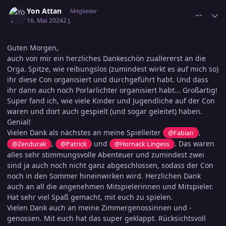
comment_3688298
Ersteller-Statistik
Yon Attan
Mitglieder
16. Mai 2024
2 J.
Guten Morgen,
auch von mir ein herzliches Dankeschön zuallererst an die
Orga. Spitze, wie reibungslos (zumindest wirkt es auf mich so)
ihr diese Con organisiert und durchgeführt habt. Und dass
ihr dann auch noch Porlarlichter organisiert habt... Großartig!
Super fand ich, wie viele Kinder und Jugendliche auf der Con
waren und dort auch gespielt (und sogar geleitet) haben.
Genial!
Vielen Dank als nächstes an meine Spielleiter
,
@Fabian
,
und
. Das waren
@Zendurak
@Patrick
@Hornack Lingess
alles sehr stimmungsvolle Abenteuer und zumindest zwei
sind ja auch noch nicht ganz abgeschlossen, sodass der Con
noch in den Sommer hineinwirken wird. Herzlichen Dank
auch an all die angenehmen Mitspielerinnen und Mitspieler.
Hat sehr viel Spaß gemacht, mit euch zu spielen.
Vielen Dank auch an meine Zimmergenossinnen und -
genossen. Mit euch hat das super geklappt. Rücksichtsvoll