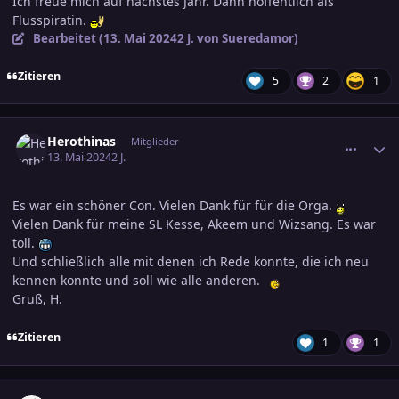
Ich freue mich auf nächstes Jahr. Dann hoffentlich als
Flusspiratin.
Bearbeitet (
13. Mai 2024
2 J.
von Sueredamor)
Zitieren
5
2
1
comment_3687176
Ersteller-Statistik
Herothinas
Mitglieder
13. Mai 2024
2 J.
Es war ein schöner Con. Vielen Dank für für die Orga.
Vielen Dank für meine SL Kesse, Akeem und Wizsang. Es war
toll.
Und schließlich alle mit denen ich Rede konnte, die ich neu
kennen konnte und soll wie alle anderen.
Gruß, H.
Zitieren
1
1
comment_3687183
Ersteller-Statistik