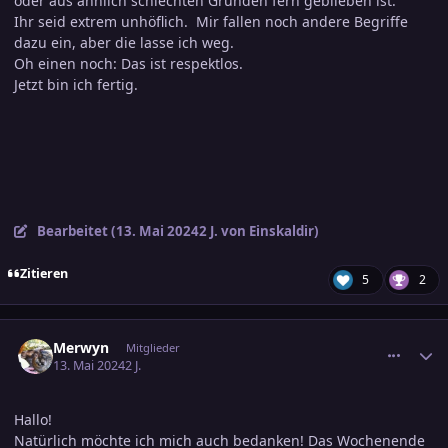
oder aus ähnlich schlechten Gründen fern geblieben ist:
Ihr seid extrem unhöflich. Mir fallen noch andere Begriffe
dazu ein, aber die lasse ich weg.
Oh einen noch: Das ist respektlos.
Jetzt bin ich fertig.
Bearbeitet (
13. Mai 2024
2 J.
von Einskaldir)
Zitieren
5
2
comment_3687233
Ersteller-Statistik
Merwyn
Mitglieder
13. Mai 2024
2 J.
Hallo!
Natürlich möchte ich mich auch bedanken! Das Wochenende