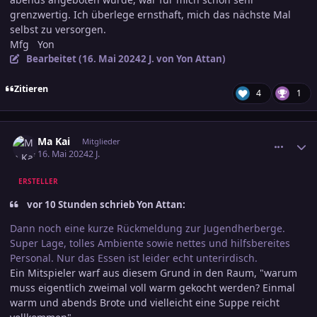
grenzwertig. Ich überlege ernsthaft, mich das nächste Mal
selbst zu versorgen.
Mfg Yon
Bearbeitet (
16. Mai 2024
2 J.
von Yon Attan)
Zitieren
4
1
comment_3688680
Ersteller-Statistik
Ma Kai
Mitglieder
16. Mai 2024
2 J.
ERSTELLER
vor 10 Stunden schrieb Yon Attan:
Dann noch eine kurze Rückmeldung zur Jugendherberge.
Super Lage, tolles Ambiente sowie nettes und hilfsbereites
Personal. Nur das Essen ist leider echt unterirdisch.
Ein Mitspieler warf aus diesem Grund in den Raum, "warum
muss eigentlich zweimal voll warm gekocht werden? Einmal
warm und abends Brote und vielleicht eine Suppe reicht