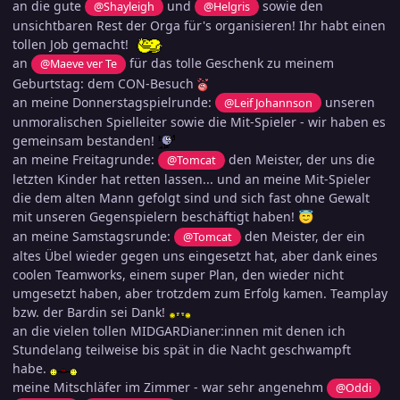
an die gute
und
sowie den
@Shayleigh
@Helgris
unsichtbaren Rest der Orga für's organisieren! Ihr habt einen
tollen Job gemacht!
an
für das tolle Geschenk zu meinem
@Maeve ver Te
Geburtstag: dem CON-Besuch
an meine Donnerstagspielrunde:
unseren
@Leif Johannson
unmoralischen Spielleiter sowie die Mit-Spieler - wir haben es
gemeinsam bestanden!
an meine Freitagrunde:
den Meister, der uns die
@Tomcat
letzten Kinder hat retten lassen... und an meine Mit-Spieler
die dem alten Mann gefolgt sind und sich fast ohne Gewalt
mit unseren Gegenspielern beschäftigt haben!
😇
an meine Samstagsrunde:
den Meister, der ein
@Tomcat
altes Übel wieder gegen uns eingesetzt hat, aber dank eines
coolen Teamworks, einem super Plan, den wieder nicht
umgesetzt haben, aber trotzdem zum Erfolg kamen. Teamplay
bzw. der Bardin sei Dank!
an die vielen tollen MIDGARDianer:innen mit denen ich
Stundelang teilweise bis spät in die Nacht geschwampft
habe.
meine Mitschläfer im Zimmer - war sehr angenehm
@Oddi