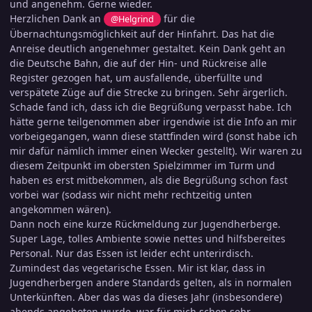
und angenehm. Gerne wieder.
Herzlichen Dank an
für die
@Helgrind
Übernachtungsmöglichkeit auf der Hinfahrt. Das hat die
Anreise deutlich angenehmer gestaltet. Kein Dank geht an
die Deutsche Bahn, die auf der Hin- und Rückreise alle
Register gezogen hat, um ausfallende, überfüllte und
verspätete Züge auf die Strecke zu bringen. Sehr ärgerlich.
Schade fand ich, dass ich die Begrüßung verpasst habe. Ich
hätte gerne teilgenommen aber irgendwie ist die Info an mir
vorbeigegangen, wann diese stattfinden wird (sonst habe ich
mir dafür nämlich immer einen Wecker gestellt). Wir waren zu
diesem Zeitpunkt im obersten Spielzimmer im Turm und
haben es erst mitbekommen, als die Begrüßung schon fast
vorbei war (sodass wir nicht mehr rechtzeitig unten
angekommen wären).
Dann noch eine kurze Rückmeldung zur Jugendherberge.
Super Lage, tolles Ambiente sowie nettes und hilfsbereites
Personal. Nur das Essen ist leider echt unterirdisch.
Zumindest das vegetarische Essen. Mir ist klar, dass in
Jugendherbergen andere Standards gelten, als in normalen
Unterkünften. Aber das was da dieses Jahr (insbesondere)
abends angeboten wurde, war für mich schon sehr