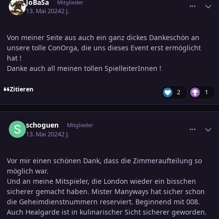
JoBaSa
Mitglieder
13. Mai 2024
2 J.
Von meiner Seite aus auch ein ganz dickes Dankeschön an
unsere tolle ConOrga, die uns dieses Event erst ermöglicht
hat !
Danke auch all meinen tollen SpielleiterInnen !
Zitieren
2
1
comment_3687208
Ersteller-Statistik
schoguen
Mitglieder
13. Mai 2024
2 J.
Vor mir einen schönen Dank, dass die Zimmeraufteilung so
möglich war.
Und an meine Mitspieler, die London wieder ein bisschen
sicherer gemacht haben. Mister Manyways hat sicher schon
die Geheimdienstnummern reserviert. Beginnend mit 008.
Auch Healgarde ist in kulinarischer Sicht sicherer geworden.