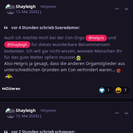
comment_3687262
Ersteller-Statistik
Shayleigh
Mitglieder
13. Mai 2024
2 J.
vor 4 Stunden schrieb Sueredamor:
Auch ich möchte mich bei der Con-Orga
und
@Helgris
für dieses wunderbare Beisammensein
@Shayleigh
bedanken. Ich will gar nicht wissen, wieviele Menschen Ihr
für das gute Wetter opfern musstet.
Also Helgris ja gesagt, dass die anderen Orgamitglieder aus
unterschiedlichen Gründen am Con verhindert waren...
Zitieren
1
7
comment_3687264
Ersteller-Statistik
Shayleigh
Mitglieder
13. Mai 2024
2 J.
vor 2 Stunden schrieb schoguen: