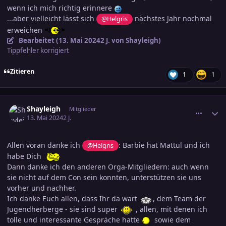
wenn ich mich richtig erinnere
...aber vielleicht lässt sich
nächstes Jahr nochmal
@Helgris
erweichen
Bearbeitet (
13. Mai 2024
2 J.
von Shayleigh)
Tippfehler korrigiert
Zitieren
1
1
comment_3687267
Ersteller-Statistik
Shayleigh
Mitglieder
13. Mai 2024
2 J.
Allen voran danke ich
: Barbie hat Mattul und ich
@Helgris
habe Dich
Dann danke ich den anderen Orga-Mitgliedern: auch wenn
sie nicht auf dem Con sein konnten, unterstützen sie uns
vorher und nachher.
Ich danke Euch allen, dass Ihr da wart
, dem Team der
Jugendherberge - sie sind super
, allen, mit denen ich
tolle und interessante Gespräche hatte
sowie dem