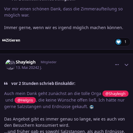
Vor mir einen schönen Dank, dass die Zimmeraufteilung so
möglich war.
Immer gerne, wenn wir es irgend möglich machen können.
Zitieren
1
comment_3687265
Ersteller-Statistik
Shayleigh
Mitglieder
13. Mai 2024
2 J.
vor 2 Stunden schrieb Einskaldir:
Auch mein Dank geht zunächst an die tolle Orga
@Shayleigh
und
, die keine Wünsche offen ließ. Ich hätte nur
@Helgris
gerne Salzstangen und Erdnüsse gekauft.
Das Angebot gibt es immer genau so lange, wie es auch von
den Besuchern konsumiert wird.
...und früher gab es sowohl Salzstangen, als auch Erdnüsse,