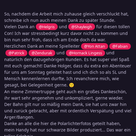
So, nachdem die Arbeit mich zuhause gleich verschluckt hat,
schreibe ich nun auch meinen Dank zu später Stunde.
Vielen Dank an
und
für diesen tollen
@Helgris
@Shayleigh
Con! Ich war stressbedingt kurz davor nicht zu kommen und
bin nun sehr froh, dass ich am Ende doch da war.
Herzlichen Dank an meine Spielleiter
@Yon Attan
@Fabian
und
und
@Patrick
@Zendurak
@Hornack Lingess
natürlich den dazugehörigen Runden. Es hat super viel Spaß
mit euch gemacht! Danke Holger, dass du extra ein Abenteuer
für uns am Sonntag geleitet hast und ich dich so als SL und
Mensch kennenlernen durfte. Ich revanchiere mich, wie
gesagt, bei Gelegenheit gerne.
🙂
An meine Zimmertruppe geht auch ein großes Dankeschön,
ihr wart sehr angenehm und unkompliziert, gerne wieder.
Der Bahn gilt nur so mäßig mein Dank, sie hat uns zwar hin
und zurück gebracht, aber mit ordentlich Verspätung und viel
Ärger/Bangen.
Danke an alle die hier die Polarlichterfotos geteilt haben,
mein Handy hat nur schwarze Bilder produziert... Das war ein