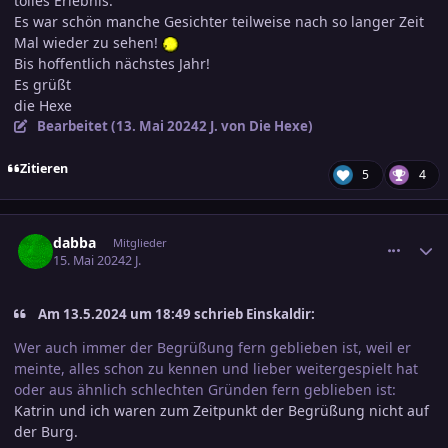
tolles Erlebnis.
Es war schön manche Gesichter teilweise nach so langer Zeit
Mal wieder zu sehen!
Bis hoffentlich nächstes Jahr!
Es grüßt
die Hexe
Bearbeitet (
13. Mai 2024
2 J.
von Die Hexe)
Zitieren
5
4
comment_3688064
Ersteller-Statistik
dabba
Mitglieder
15. Mai 2024
2 J.
Am 13.5.2024 um 18:49 schrieb Einskaldir:
Wer auch immer der Begrüßung fern geblieben ist, weil er
meinte, alles schon zu kennen und lieber weitergespielt hat
oder aus ähnlich schlechten Gründen fern geblieben ist:
Katrin und ich waren zum Zeitpunkt der Begrüßung nicht auf
der Burg.