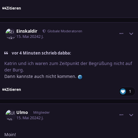
Zitieren
comment_3688068
Ersteller-Statistik
Einskaldir
Globale Moderatoren
15. Mai 2024
2 J.
vor 4 Minuten schrieb dabba:
Katrin und ich waren zum Zeitpunkt der Begrüßung nicht auf
der Burg.
Dann kannste auch nicht kommen.
Zitieren
1
comment_3688259
Ersteller-Statistik
Ulmo
Mitglieder
15. Mai 2024
2 J.
Moin!