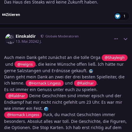
Das Haus des Steaks wird keine Zukunft haben.
Zitieren
1
comment_3687217
Ersteller-Statistik
Einskaldir
Globale Moderatoren
13. Mai 2024
2 J.
Auch mein Dank geht zunächst an die tolle Orga
@Shayleigh
und
, die keine Wünsche offen ließ. Ich hätte nur
@Helgris
gerne Salzstangen und Erdnüsse gekauft.
Dann geht mein Dank an zwei der drei besten Spielleiter, die
ich kenne.
und
.
@Hornack Lingess
@Raldnar
Es ist immer ein Genuss unter euch zu spielen.
Deine Geschichten sind immer episch und der
@Raldnar
Endkampf hat mir nicht nicht gefehlt um 23 Uhr. Es war mir
wie immer ein Fest.
Fuck, du machst Geschichten immer
@Hornack Lingess
besonders. Absolut alles war toll. Die Geschichte, die Figuren,
die Optionen. Die Stop Karten. Ich hab erst richtig auf dem