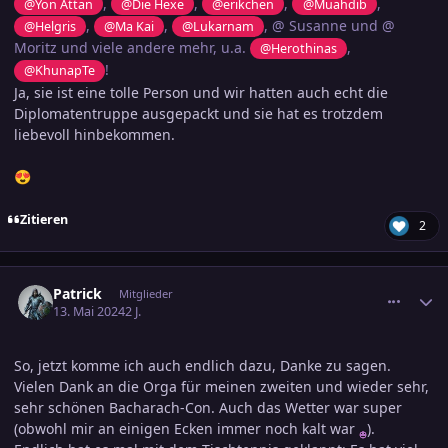
,
,
,
,
@Yon Attan
@Die Hexe
@erikchen
@Muahdib
,
,
, @ Susanne und @
@Helgris
@Ma Kai
@Lukarnam
Moritz und viele andere mehr, u.a.
,
@Herothinas
!
@KhunapTe
Ja, sie ist eine tolle Person und wir hatten auch echt die
Diplomatentruppe ausgepackt und sie hat es trotzdem
liebevoll hinbekommen.
😍
Zitieren
2
comment_3687355
Ersteller-Statistik
Patrick
Mitglieder
13. Mai 2024
2 J.
So, jetzt komme ich auch endlich dazu, Danke zu sagen.
Vielen Dank an die Orga für meinen zweiten und wieder sehr,
sehr schönen Bacharach-Con. Auch das Wetter war super
(obwohl mir an einigen Ecken immer noch kalt war
)
.