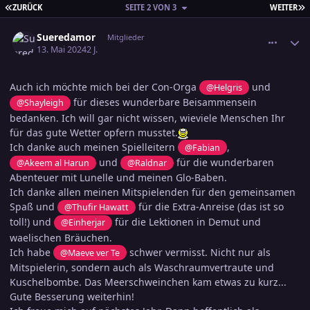
ERSTE SEITE
L
ZURÜCK
SEITE 2 VON 3
WEITER
comment_3687137
Ersteller-Statistik
Sueredamor
Mitglieder
13. Mai 2024
2 J.
Auch ich möchte mich bei der Con-Orga
und
@Helgris
für dieses wunderbare Beisammensein
@Shayleigh
bedanken. Ich will gar nicht wissen, wieviele Menschen Ihr
für das gute Wetter opfern musstet.
Ich danke auch meinen Spielleitern
,
@Fabian
und
für die wunderbaren
@Akeem al Harun
@Raldnar
Abenteuer mit Lunelle und meinen Glo-Baben.
Ich danke allen meinen Mitspielenden für den gemeinsamen
Spaß und
für die Extra-Anreise (das ist so
@Thufir Hawatt
toll!) und
für die Lektionen in Demut und
@Einherjar
waelischen Bräuchen.
Ich habe
schwer vermisst. Nicht nur als
@Maeve ver Te
Mitspielerin, sondern auch als Waschraumvertraute und
Kuschelbombe. Das Meerschweinchen kam etwas zu kurz...
Gute Besserung weiterhin!