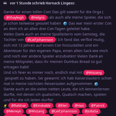
vor 1 Stunde schrieb Hornack Lingess:
Danke für einen tollen Con! Das gilt sowohl für die Orga (
,
) als auch alle meine Spieler, die sich
@Shayleigh
@Helgris
ja schon teilweise geoutet haben
Das war mein erster Con
an dem ich an allen drei Con-Tagen geleitet habe.
Vielen Dank auch an meine Spielleiterin vom Samstag, die
Tochter von
! Ich fand das verflixt mutig,
@Leif Johannson
sich mit 12 Jahren auf einem Con hinzustellen und ein
Abenteuer für den eigenen Papa, einen alten Sack wie mich
und noch vier andere Spieler anzubieten! Vielen Dank an
meine Mitspieler, dass ihr meinen Dumbas Bread so gut
ertragen habt!
Und ich feier es immer noch, endlich mal mit
@Wiszang
gespielt zu haben. Sei gewarnt: ich hab Kaiserslautern schon
mal in meine nächsten Reiserouten aufgenommen
Danke auch an die vielen netten Leute, die ich kennenlernen
durfte, mit denen ich quatschen, Quatsch machen, spielen
und für die ich leiten durfte!
,
,
,
,
,
@Raldnar
@Einskaldir
@Eleri
@Hasi
@Patrick
,
,
,
,
@Merwyn
@Wiszang
@Leif Johannson
@JoBaSa