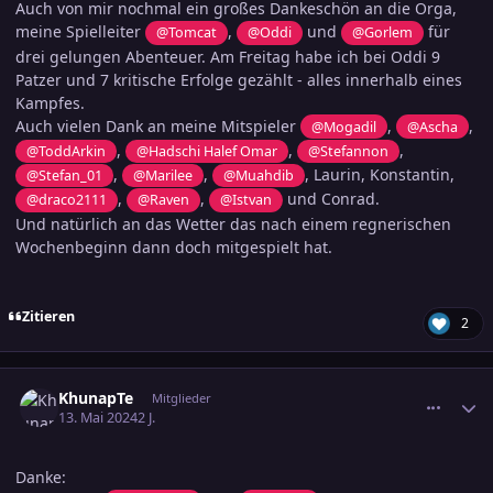
Auch von mir nochmal ein großes Dankeschön an die Orga,
meine Spielleiter
,
und
für
@Tomcat
@Oddi
@Gorlem
drei gelungen Abenteuer. Am Freitag habe ich bei Oddi 9
Patzer und 7 kritische Erfolge gezählt - alles innerhalb eines
Kampfes.
Auch vielen Dank an meine Mitspieler
,
,
@Mogadil
@Ascha
,
,
,
@ToddArkin
@Hadschi Halef Omar
@Stefannon
,
,
, Laurin, Konstantin,
@Stefan_01
@Marilee
@Muahdib
,
,
und Conrad.
@draco2111
@Raven
@Istvan
Und natürlich an das Wetter das nach einem regnerischen
Wochenbeginn dann doch mitgespielt hat.
Zitieren
2
comment_3687322
Ersteller-Statistik
KhunapTe
Mitglieder
13. Mai 2024
2 J.
Danke: