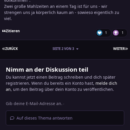
vollkommen".
Zwei große Mahlzeiten an einem Tag ist für uns - wir
strengen uns ja körperlich kaum an - sowieso eigentlich zu
viel.
Zitieren
1
1
ERSTE SEITE
L
ZURÜCK
SEITE 2 VON 3
WEITER
Nimm an der Diskussion teil
Du kannst jetzt einen Beitrag schreiben und dich später
registrieren. Wenn du bereits ein Konto hast,
melde dich
an
, um den Beitrag über dein Konto zu veröffentlichen.
Auf dieses Thema antworten