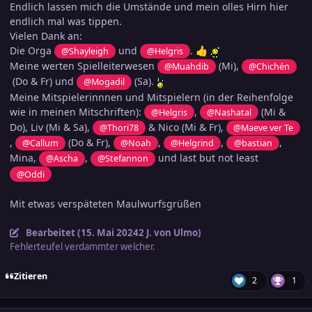
Endlich lassen mich die Umstände und mein olles Hirn hier
endlich mal was tippen.
Vielen Dank an:
Die Orga
und
.
@Shayleigh
@Helgris
👍
Meine werten Spielleiterwesen
(Mi),
@Muahdib
@Chichén
(Do & Fr) und
(Sa).
@Mogadil
Meine Mitspielerinnnen und Mitspielern (in der Reihenfolge
wie in meinen Mitschriften):
,
(Mi &
@Helgris
@Nashatal
Do), Liv (Mi & Sa),
& Nico (Mi & Fr),
@Thori78
@Maeve ver Te
,
(Do & Fr),
,
,
,
@Callum
@Noah
@Helgrind
@bastian
Mina,
,
und last but not least
@Ascha
@Stefannon
@Oddi
Mit etwas verspäteten Maulwurfsgrüßen
Bearbeitet (
15. Mai 2024
2 J.
von Ulmo)
Fehlerteufel verdammter welcher.
Zitieren
2
1