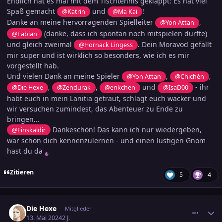
Endlich hat es mal mit dem Tischtennis geklappt: Es hat viel
Spaß gemacht
und
!
@Katrin
@Ma Kai
Danke an meine hervorragenden Spielleiter
,
@Yon Attan
(danke, dass ich spontan noch mitspielen durfte)
@Fabian
und gleich zweimal
. Dein Moravod gefällt
@Hornack Lingess
mir super und ist wirklich so besonders, wie ich es mir
vorgestellt hab.
Und vielen Dank an meine Spieler
,
,
@Yon Attan
@Chichén
,
,
und
- ihr
@Die Hexe
@Zendurak
@erikchen
@IsaD00
habt euch in mein Lanitia getraut, schlagt euch wacker und
wir versuchen zumindest, das Abenteuer zu Ende zu
bringen...
Dankeschön! Das kann ich nur wiedergeben,
@Einskaldir
war schön dich kennenzulernen - und einen lustigen Gnom
hast du da
Zitieren
5
4
comment_3687357
Ersteller-Statistik
Die Hexe
Mitglieder
13. Mai 2024
2 J.