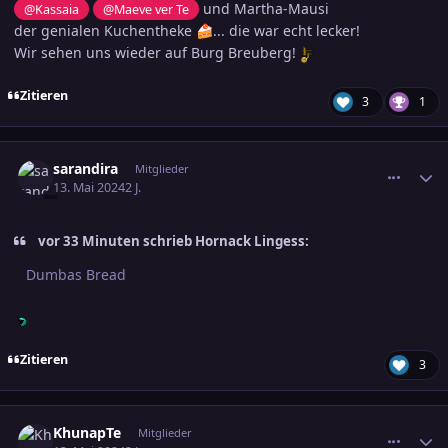
und Martha-Mausi
@Kassaia
@Maeve ver Te
der genialen Kuchentheke
... die war echt lecker!
🍰
Wir sehen uns wieder auf Burg Breuberg!
Zitieren
3
1
comment_3687328
Ersteller-Statistik
sarandira
Mitglieder
13. Mai 2024
2 J.
vor 33 Minuten schrieb Hornack Lingess:
Dumbas Bread
Zitieren
3
comment_3687333
Ersteller-Statistik
KhunapTe
Mitglieder