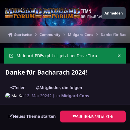
Zu Inhalt springen
TITAN
Anmelden
THE ULTIMATE GAMING THEME
Startseite
Community
Midgard Cons
Danke für Bacha
Midgard-PDFs gibt es jetzt bei Drive-Thru
Ankü
Danke für Bacharach 2024!
Teilen
Mitglieder, die folgen
Ma Kai
12. Mai 2024
2 J.
in
Midgard Cons
AUF THEMA ANTWORTEN
Neues Thema starten