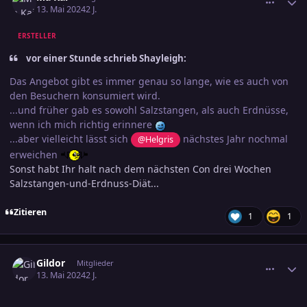
13. Mai 2024
2 J.
ERSTELLER
vor einer Stunde schrieb Shayleigh:
Das Angebot gibt es immer genau so lange, wie es auch von
den Besuchern konsumiert wird.
...und früher gab es sowohl Salzstangen, als auch Erdnüsse,
wenn ich mich richtig erinnere
...aber vielleicht lässt sich
nächstes Jahr nochmal
@Helgris
erweichen
Sonst habt Ihr halt nach dem nächsten Con drei Wochen
Salzstangen-und-Erdnuss-Diät...
Zitieren
1
1
comment_3687321
Ersteller-Statistik
Gildor
Mitglieder
13. Mai 2024
2 J.