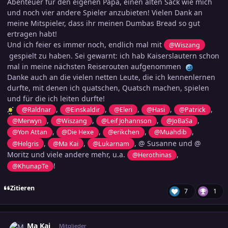
Abenteuer für den eigenen Papa, einen alten Sack wie mich
und noch vier andere Spieler anzubieten! Vielen Dank an
meine Mitspieler, dass ihr meinen Dumbas Bread so gut
ertragen habt!
Und ich feier es immer noch, endlich mal mit
@Wiszang
gespielt zu haben. Sei gewarnt: ich hab Kaiserslautern schon
mal in meine nächsten Reiserouten aufgenommen
Danke auch an die vielen netten Leute, die ich kennenlernen
durfte, mit denen ich quatschen, Quatsch machen, spielen
und für die ich leiten durfte!
,
,
,
,
,
@Raldnar
@Einskaldir
@Eleri
@Hasi
@Patrick
,
,
,
,
@Merwyn
@Wiszang
@Leif Johannson
@JoBaSa
,
,
,
,
@Yon Attan
@Die Hexe
@erikchen
@Muahdib
,
,
, @ Susanne und @
@Helgris
@Ma Kai
@Lukarnam
Moritz und viele andere mehr, u.a.
,
@Herothinas
!
@KhunapTe
Zitieren
7
1
comment_3687314
Ersteller-Statistik
Ma Kai
Mitglieder