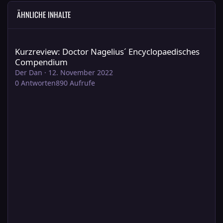
ÄHNLICHE INHALTE
Kurzreview: Doctor Nagelius´ Encyclopaedisches Compendium
Kurzreview: Doctor Nagelius´ Encyclopaedisches
Compendium
Der Dan
·
12. November 2022
0
Antworten
890
Aufrufe