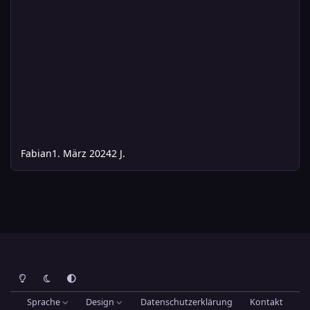
Fabian
1. März 2024
2 J.
Heller Modus
Dunkler Modus
Systemeinstellung
Sprache
Design
Datenschutzerklärung
Kontakt