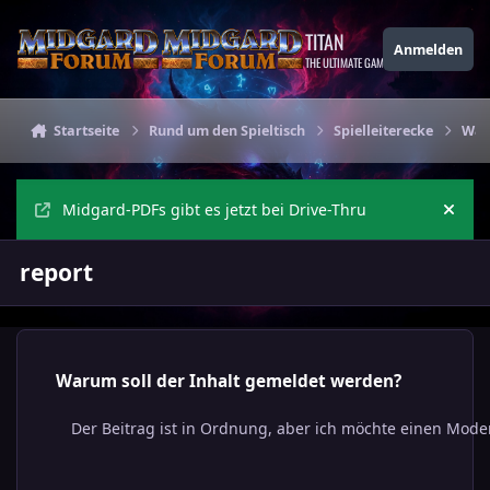
Zu Inhalt springen
TITAN
Anmelden
THE ULTIMATE GAMING THEME
Startseite
Rund um den Spieltisch
Spielleiterecke
Waru
Midgard-PDFs gibt es jetzt bei Drive-Thru
Ankü
report
Warum soll der Inhalt gemeldet werden?