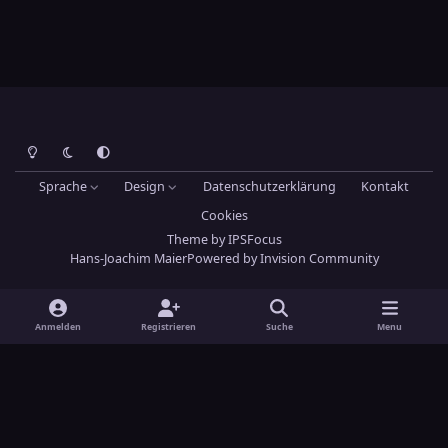
Heller Modus
Dunkler Modus
Systemeinstellung
Sprache
Design
Datenschutzerklärung
Kontakt
Cookies
Theme
by
IPSFocus
Hans-Joachim Maier
Powered by
Invision Community
Anmelden
Registrieren
Suche
Menu