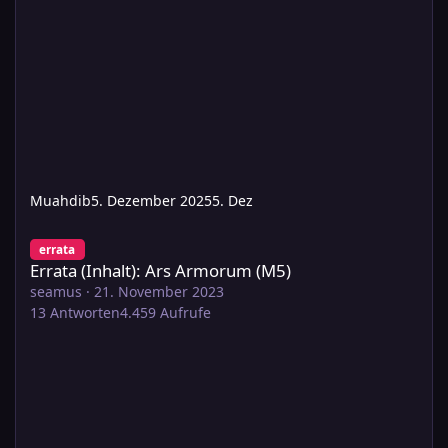
Muahdib
5. Dezember 2025
5. Dez
Errata (Inhalt): Ars Armorum (M5)
errata
Errata (Inhalt): Ars Armorum (M5)
seamus
·
21. November 2023
13
Antworten
4.459
Aufrufe