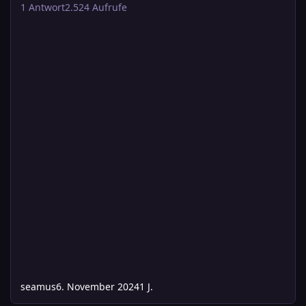
1
Antwort
2.524
Aufrufe
seamus
6. November 2024
1 J.