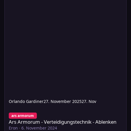
Orlando Gardiner
27. November 2025
27. Nov
Ars Armorum - Verteidigungstechnik - Ablenken
ars armorum
Ars Armorum - Verteidigungstechnik - Ablenken
Eron
·
6. November 2024