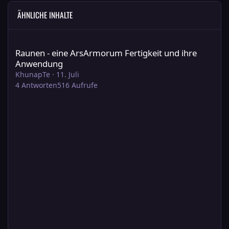
ÄHNLICHE INHALTE
Raunen - eine ArsArmorum Fertigkeit und ihre Anwendung
Raunen - eine ArsArmorum Fertigkeit und ihre
Anwendung
KhunapTe
·
11. Juli
4
Antworten
516
Aufrufe