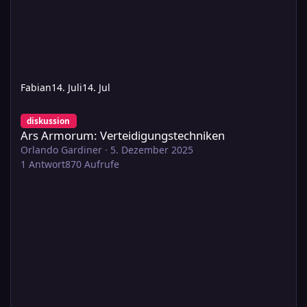
Fabian
14. Juli
14. Jul
Ars Armorum: Verteidigungstechniken
diskussion
Ars Armorum: Verteidigungstechniken
Orlando Gardiner
·
5. Dezember 2025
1
Antwort
870
Aufrufe