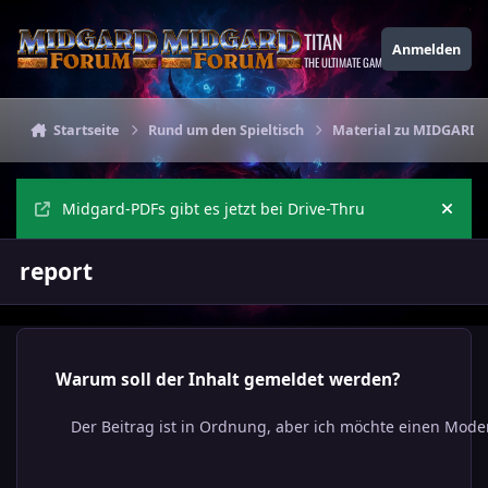
Zu Inhalt springen
TITAN
Anmelden
THE ULTIMATE GAMING THEME
Startseite
Rund um den Spieltisch
Material zu MIDGARD
Midgard-PDFs gibt es jetzt bei Drive-Thru
Ankü
report
Warum soll der Inhalt gemeldet werden?